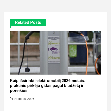
Related Posts
Kaip išsirinkti elektromobilį 2026 metais:
praktinis pirkėjo gidas pagal biudžetą ir
poreikius
14 liepos, 2026