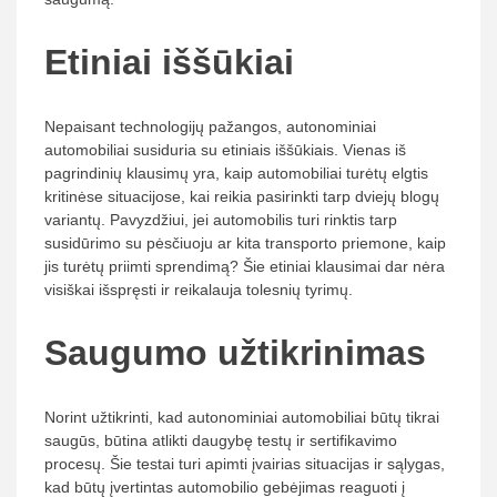
Etiniai iššūkiai
Nepaisant technologijų pažangos, autonominiai
automobiliai susiduria su etiniais iššūkiais. Vienas iš
pagrindinių klausimų yra, kaip automobiliai turėtų elgtis
kritinėse situacijose, kai reikia pasirinkti tarp dviejų blogų
variantų. Pavyzdžiui, jei automobilis turi rinktis tarp
susidūrimo su pėsčiuoju ar kita transporto priemone, kaip
jis turėtų priimti sprendimą? Šie etiniai klausimai dar nėra
visiškai išspręsti ir reikalauja tolesnių tyrimų.
Saugumo užtikrinimas
Norint užtikrinti, kad autonominiai automobiliai būtų tikrai
saugūs, būtina atlikti daugybę testų ir sertifikavimo
procesų. Šie testai turi apimti įvairias situacijas ir sąlygas,
kad būtų įvertintas automobilio gebėjimas reaguoti į