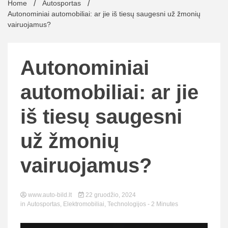
Home
Autosportas
Autonominiai automobiliai: ar jie iš tiesų saugesni už žmonių
vairuojamus?
Autonominiai
automobiliai: ar jie
iš tiesų saugesni
už žmonių
vairuojamus?
www.auto-bild.lt
22 gruodžio, 2024
in
Autosportas
,
Elektromobiliai
,
Technologijos
- 2 Minutes