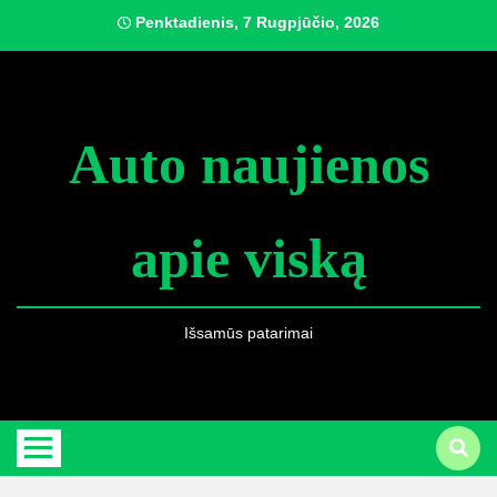
Skip
Penktadienis, 7 Rugpjūčio, 2026
to
content
Auto naujienos
apie viską
Išsamūs patarimai