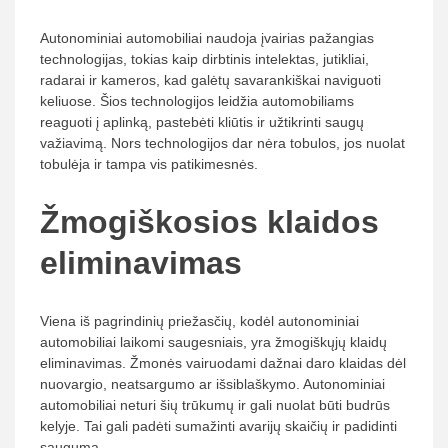
Autonominiai automobiliai naudoja įvairias pažangias
technologijas, tokias kaip dirbtinis intelektas, jutikliai,
radarai ir kameros, kad galėtų savarankiškai naviguoti
keliuose. Šios technologijos leidžia automobiliams
reaguoti į aplinką, pastebėti kliūtis ir užtikrinti saugų
važiavimą. Nors technologijos dar nėra tobulos, jos nuolat
tobulėja ir tampa vis patikimesnės.
Žmogiškosios klaidos
eliminavimas
Viena iš pagrindinių priežasčių, kodėl autonominiai
automobiliai laikomi saugesniais, yra žmogiškųjų klaidų
eliminavimas. Žmonės vairuodami dažnai daro klaidas dėl
nuovargio, neatsargumo ar išsiblaškymo. Autonominiai
automobiliai neturi šių trūkumų ir gali nuolat būti budrūs
kelyje. Tai gali padėti sumažinti avarijų skaičių ir padidinti
saugumą.