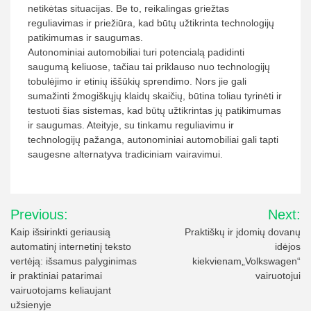
netikėtas situacijas. Be to, reikalingas griežtas
reguliavimas ir priežiūra, kad būtų užtikrinta technologijų
patikimumas ir saugumas.
Autonominiai automobiliai turi potencialą padidinti
saugumą keliuose, tačiau tai priklauso nuo technologijų
tobulėjimo ir etinių iššūkių sprendimo. Nors jie gali
sumažinti žmogiškųjų klaidų skaičių, būtina toliau tyrinėti ir
testuoti šias sistemas, kad būtų užtikrintas jų patikimumas
ir saugumas. Ateityje, su tinkamu reguliavimu ir
technologijų pažanga, autonominiai automobiliai gali tapti
saugesne alternatyva tradiciniam vairavimui.
Navigacija
Previous:
Next:
tarp
Kaip išsirinkti geriausią
Praktiškų ir įdomių dovanų
automatinį internetinį teksto
idėjos
įrašų
vertėją: išsamus palyginimas
kiekvienam„Volkswagen“
ir praktiniai patarimai
vairuotojui
vairuotojams keliaujant
užsienyje