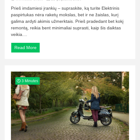
Prieš imdamiesi įrankių – supraskite, ką turite Elektrinis
paspirtukas nėra raketų mokslas, bet ir ne žaislas, kurį
galima ardyti akimis užmerktais. Prieš pradedant bet kokį
remontą, reikia bent minimaliai suprasti, kaip šis daiktas
veikia....
Read More
3 Minutes