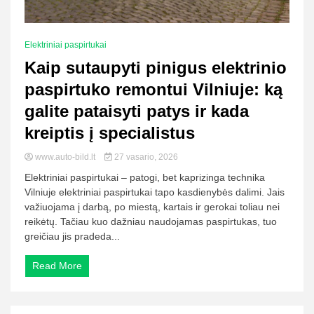
Elektriniai paspirtukai
Kaip sutaupyti pinigus elektrinio
paspirtuko remontui Vilniuje: ką
galite pataisyti patys ir kada
kreiptis į specialistus
www.auto-bild.lt
27 vasario, 2026
Elektriniai paspirtukai – patogi, bet kaprizinga technika
Vilniuje elektriniai paspirtukai tapo kasdienybės dalimi. Jais
važiuojama į darbą, po miestą, kartais ir gerokai toliau nei
reikėtų. Tačiau kuo dažniau naudojamas paspirtukas, tuo
greičiau jis pradeda...
Read More