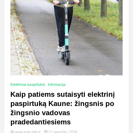
Elektriniai paspirtukai
Informacija
Kaip patiems sutaisyti elektrinį
paspirtuką Kaune: žingsnis po
žingsnio vadovas
pradedantiesiems
www.auto-bild.lt
22 gegužės, 2026