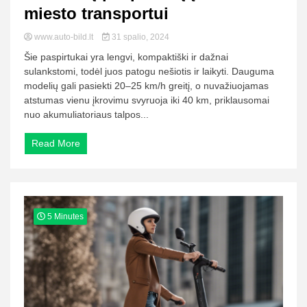
miesto transportui
www.auto-bild.lt
31 spalio, 2024
Šie paspirtukai yra lengvi, kompaktiški ir dažnai
sulankstomi, todėl juos patogu nešiotis ir laikyti. Dauguma
modelių gali pasiekti 20–25 km/h greitį, o nuvažiuojamas
atstumas vienu įkrovimu svyruoja iki 40 km, priklausomai
nuo akumuliatoriaus talpos...
Read More
5 Minutes