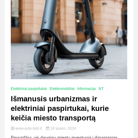
Elektriniai paspirtukai
Elektromobiliai
Informacija
NT
Išmanusis urbanizmas ir
elektriniai paspirtukai, kurie
keičia miesto transportą
www.auto-bild.lt
18 spalio, 2024
Pavyzdžiui, vis daugiau miestų investuoja į išmaniąsias