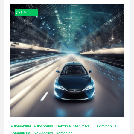
6 Minutes
Automobiliai
Autosportas
Elektriniai paspirtukai
Elektromobiliai
Kompiuteriai
Navigacijos
Remontas