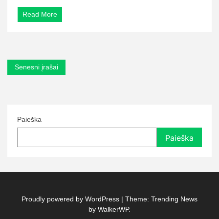
Read More
Navigacija
Senesni įrašai
tarp
įrašų
Paieška
Paieška
Proudly powered by WordPress
|
Theme: Trending News
by
WalkerWP
.