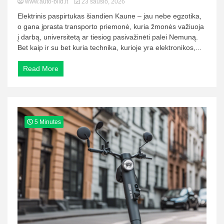
www.auto-bild.lt
23 sausio, 2026
Elektrinis paspirtukas šiandien Kaune – jau nebe egzotika,
o gana įprasta transporto priemonė, kuria žmonės važiuoja
į darbą, universitetą ar tiesiog pasivažinėti palei Nemuną.
Bet kaip ir su bet kuria technika, kurioje yra elektronikos,...
Read More
5 Minutes