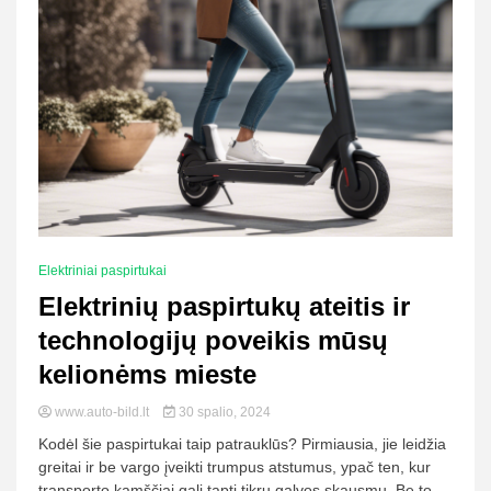
Elektriniai paspirtukai
Elektrinių paspirtukų ateitis ir
technologijų poveikis mūsų
kelionėms mieste
www.auto-bild.lt
30 spalio, 2024
Kodėl šie paspirtukai taip patrauklūs? Pirmiausia, jie leidžia
greitai ir be vargo įveikti trumpus atstumus, ypač ten, kur
transporto kamščiai gali tapti tikru galvos skausmu. Be to,