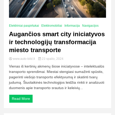
Elektriniai paspirtukai
Elektromobiliai
Informacija
Navigacijos
Augančios smart city iniciatyvos
ir technologijų transformacija
miesto transporte
www.auto-bild.lt
23 spalio, 2024
Vienas iš kertinių akmenų šiose iniciatyvose – intelektualūs
transporto sprendimai. Miestai stengiasi sumažinti spūstis,
pagerinti viešojo transporto efektyvumą ir skatinti tvarų
judumą. Šiuolaikinės technologijos leidžia rinkti ir analizuoti
duomenis apie transporto srautus ir keleivių...
Read More