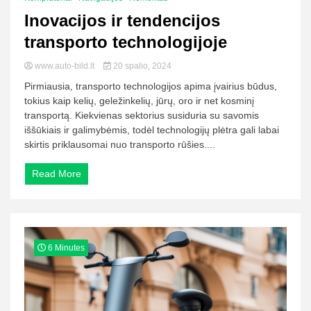
Inovacijos ir tendencijos
transporto technologijoje
www.auto-bild.lt
20 spalio, 2024
Pirmiausia, transporto technologijos apima įvairius būdus,
tokius kaip kelių, geležinkelių, jūrų, oro ir net kosminį
transportą. Kiekvienas sektorius susiduria su savomis
iššūkiais ir galimybėmis, todėl technologijų plėtra gali labai
skirtis priklausomai nuo transporto rūšies....
Read More
6 Minutes