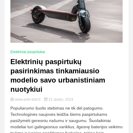
Elektriniai paspirtukai
Elektrinių paspirtukų
pasirinkimas tinkamiausio
modelio savo urbanistiniam
nuotykiui
www.auto-bild.lt
31 spalio, 2024
Populiarumo šuolis stebimas ne tik dėl patogumo.
Technologinės naujovės leidžia šiems paspirtukams
pasižymėti geresniu našumu ir saugumu. Šiuolaikiniai
modeliai turi galingesnius variklius, ilgesnę baterijos veikimo
trukmę ir įvairias papildomas funkcijas, tokias kaip