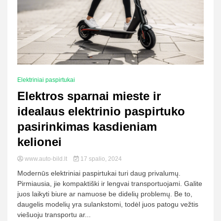
Elektriniai paspirtukai
Elektros sparnai mieste ir
idealaus elektrinio paspirtuko
pasirinkimas kasdieniam
kelionei
www.auto-bild.lt
17 spalio, 2024
Modernūs elektriniai paspirtukai turi daug privalumų.
Pirmiausia, jie kompaktiški ir lengvai transportuojami. Galite
juos laikyti biure ar namuose be didelių problemų. Be to,
daugelis modelių yra sulankstomi, todėl juos patogu vežtis
viešuoju transportu ar...