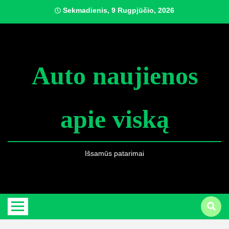
Skip
Sekmadienis, 9 Rugpjūčio, 2026
to
content
Auto naujienos
apie viską
Išsamūs patarimai