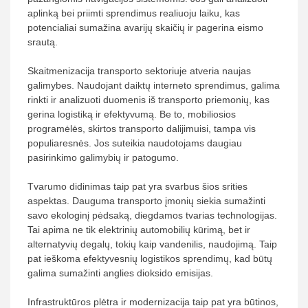
aplinką bei priimti sprendimus realiuoju laiku, kas
potencialiai sumažina avarijų skaičių ir pagerina eismo
srautą.
Skaitmenizacija transporto sektoriuje atveria naujas
galimybes. Naudojant daiktų interneto sprendimus, galima
rinkti ir analizuoti duomenis iš transporto priemonių, kas
gerina logistiką ir efektyvumą. Be to, mobiliosios
programėlės, skirtos transporto dalijimuisi, tampa vis
populiaresnės. Jos suteikia naudotojams daugiau
pasirinkimo galimybių ir patogumo.
Tvarumo didinimas taip pat yra svarbus šios srities
aspektas. Dauguma transporto įmonių siekia sumažinti
savo ekologinį pėdsaką, diegdamos tvarias technologijas.
Tai apima ne tik elektrinių automobilių kūrimą, bet ir
alternatyvių degalų, tokių kaip vandenilis, naudojimą. Taip
pat ieškoma efektyvesnių logistikos sprendimų, kad būtų
galima sumažinti anglies dioksido emisijas.
Infrastruktūros plėtra ir modernizacija taip pat yra būtinos,