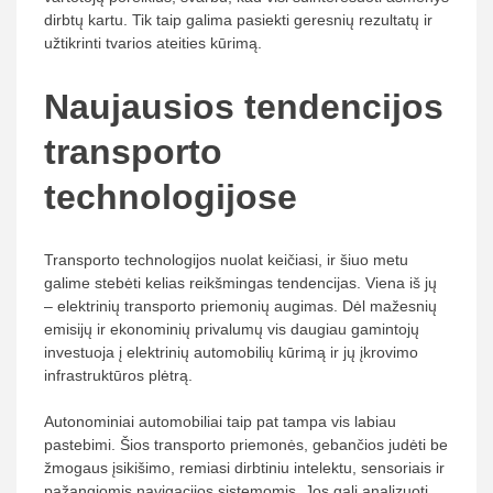
dirbtų kartu. Tik taip galima pasiekti geresnių rezultatų ir
užtikrinti tvarios ateities kūrimą.
Naujausios tendencijos
transporto
technologijose
Transporto technologijos nuolat keičiasi, ir šiuo metu
galime stebėti kelias reikšmingas tendencijas. Viena iš jų
– elektrinių transporto priemonių augimas. Dėl mažesnių
emisijų ir ekonominių privalumų vis daugiau gamintojų
investuoja į elektrinių automobilių kūrimą ir jų įkrovimo
infrastruktūros plėtrą.
Autonominiai automobiliai taip pat tampa vis labiau
pastebimi. Šios transporto priemonės, gebančios judėti be
žmogaus įsikišimo, remiasi dirbtiniu intelektu, sensoriais ir
pažangiomis navigacijos sistemomis. Jos gali analizuoti