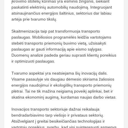
įkrovimo stotelių kūrimas yra esminis žingsnis, siekiant
paskatinti elektrinių automobilių naudojimą. Integruojant
atsinaujinančius energijos šaltinius, sektorius dar labiau
artėja prie tvarumo tikslų.
Skaitmenizacija taip pat transformuoja transporto
paslaugas. Mobiliosios programėlės leidžia vartotojams
stebėti transporto priemonių buvimo vietą, užsisakyti
paslaugas ar gauti informaciją apie eismo sąlygas.
Duomenų analizė padeda geriau suprasti klientų poreikius
ir optimizuoti paslaugas.
Tvarumo aspektai yra neatsiejama šių inovacijų dalis.
Visame pasaulyje vis daugiau dėmesio skiriama žaliosios
energijos naudojimui ir ekologiškų transporto priemonių
plėtrai. Tai ne tik mažina neigiamą poveikį aplinkai, bet ir
skatina ekonominį augimą, kurdamas naujas darbo vietas.
Inovacijos transporto sektoriuje dažnai reikalauja
bendradarbiavimo tarp viešojo ir privataus sektorių.
Atsižvelgiant į greitai besikeičiančias technologijas ir
vartotojų poreikius, svarbu, kad visi suinteresuoti asmenys