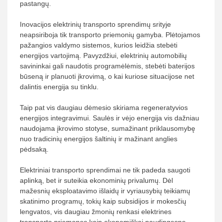
pastangų.
Inovacijos elektrinių transporto sprendimų srityje
neapsiriboja tik transporto priemonių gamyba. Plėtojamos
pažangios valdymo sistemos, kurios leidžia stebėti
energijos vartojimą. Pavyzdžiui, elektrinių automobilių
savininkai gali naudotis programėlėmis, stebėti baterijos
būseną ir planuoti įkrovimą, o kai kuriose situacijose net
dalintis energija su tinklu.
Taip pat vis daugiau dėmesio skiriama regeneratyvios
energijos integravimui. Saulės ir vėjo energija vis dažniau
naudojama įkrovimo stotyse, sumažinant priklausomybę
nuo tradicinių energijos šaltinių ir mažinant anglies
pėdsaką.
Elektriniai transporto sprendimai ne tik padeda saugoti
aplinką, bet ir suteikia ekonominių privalumų. Dėl
mažesnių eksploatavimo išlaidų ir vyriausybių teikiamų
skatinimo programų, tokių kaip subsidijos ir mokesčių
lengvatos, vis daugiau žmonių renkasi elektrines