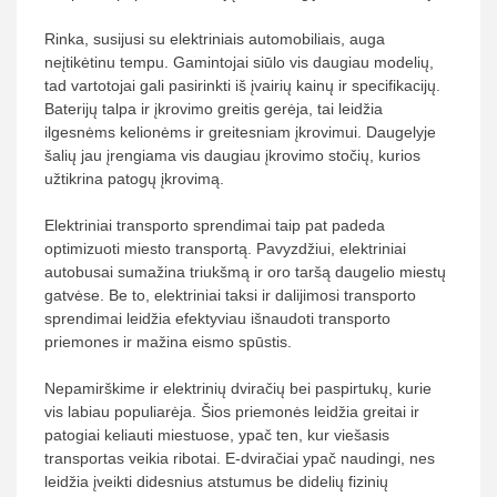
Rinka, susijusi su elektriniais automobiliais, auga
neįtikėtinu tempu. Gamintojai siūlo vis daugiau modelių,
tad vartotojai gali pasirinkti iš įvairių kainų ir specifikacijų.
Baterijų talpa ir įkrovimo greitis gerėja, tai leidžia
ilgesnėms kelionėms ir greitesniam įkrovimui. Daugelyje
šalių jau įrengiama vis daugiau įkrovimo stočių, kurios
užtikrina patogų įkrovimą.
Elektriniai transporto sprendimai taip pat padeda
optimizuoti miesto transportą. Pavyzdžiui, elektriniai
autobusai sumažina triukšmą ir oro taršą daugelio miestų
gatvėse. Be to, elektriniai taksi ir dalijimosi transporto
sprendimai leidžia efektyviau išnaudoti transporto
priemones ir mažina eismo spūstis.
Nepamirškime ir elektrinių dviračių bei paspirtukų, kurie
vis labiau populiarėja. Šios priemonės leidžia greitai ir
patogiai keliauti miestuose, ypač ten, kur viešasis
transportas veikia ribotai. E-dviračiai ypač naudingi, nes
leidžia įveikti didesnius atstumus be didelių fizinių