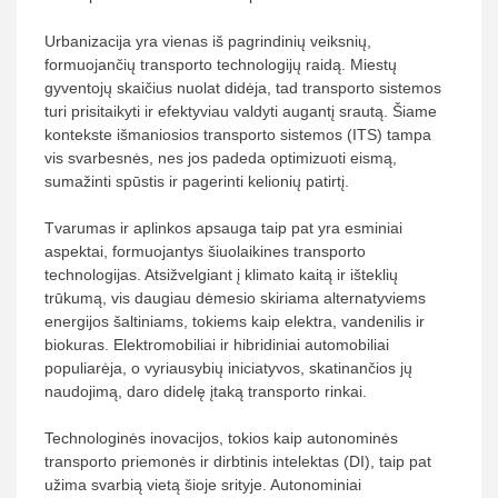
Urbanizacija yra vienas iš pagrindinių veiksnių,
formuojančių transporto technologijų raidą. Miestų
gyventojų skaičius nuolat didėja, tad transporto sistemos
turi prisitaikyti ir efektyviau valdyti augantį srautą. Šiame
kontekste išmaniosios transporto sistemos (ITS) tampa
vis svarbesnės, nes jos padeda optimizuoti eismą,
sumažinti spūstis ir pagerinti kelionių patirtį.
Tvarumas ir aplinkos apsauga taip pat yra esminiai
aspektai, formuojantys šiuolaikines transporto
technologijas. Atsižvelgiant į klimato kaitą ir išteklių
trūkumą, vis daugiau dėmesio skiriama alternatyviems
energijos šaltiniams, tokiems kaip elektra, vandenilis ir
biokuras. Elektromobiliai ir hibridiniai automobiliai
populiarėja, o vyriausybių iniciatyvos, skatinančios jų
naudojimą, daro didelę įtaką transporto rinkai.
Technologinės inovacijos, tokios kaip autonominės
transporto priemonės ir dirbtinis intelektas (DI), taip pat
užima svarbią vietą šioje srityje. Autonominiai