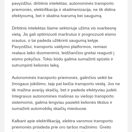
pavyzdžiui, dirbtinis intelektas, autonominės transporto
priemonės, elektrifikacija ir skaitmenizacija, ne tik didina
efektyvumą, bet ir skatina tvarumą bei saugumą.
Dirbtinis intelektas šiame sektoriuje užima vis svarbesnę
vietą. Jis gali optimizuoti maršrutus ir prognozuoti eismo
srautus, o tai padeda užtikrinti saugumą kelyje.
Pavyzdžiui, transporto valdymo platformos, remiasi
realaus laiko duomenimis, leidžiančios greitai reaguoti į
eismo pokyčius. Tokiu būdu galima sumažinti spūstis ir
sutrumpinti kelionės laiką.
Autonominės transporto priemonės, galinčios veikti be
žmogaus įsikišimo, taip pat keičia transporto veidą. Jos ne
tik mažina avarijų skaičių, bet ir padeda efektyviau judėti.
Integravus autonomines mašinas su viešojo transporto
sistemomis, galima lengviau pasiekti kelionės tikslus ir
sumažinti automobilių skaičių miestuose.
Kalbant apie elektrifikaciją, elektra varomos transporto
priemonės prisideda prie oro taršos mažinimo. Greito