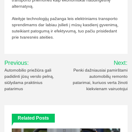
transporto priemones kaip ekonomiškai naudingesnę
alternatyvą.
Ateityje technologijų pažanga leis elektriniams transporto
sprendimams dar labiau įsilieti į mūsų kasdienį gyvenimą,
suteikiant patogumą ir efektyvumą, tuo pačiu prisidedant
prie tvaresnės ateities.
Navigacija
Previous:
Next:
tarp
Automobilio priežiūra gali
Penki dažniausiai pamirštami
padidinti jūsų verslo pelną,
automobilių remonto
įrašų
siūlydama praktinius
patarimai, kuriuos verta žinoti
patarimus
kiekvienam vairuotojui
Related Posts