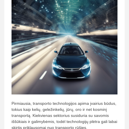
Pirmiausia, transporto technologijos apima įvairius būdus,
tokius kaip kelių, geležinkelių, jūrų, oro ir net kosminį
transportą. Kiekvienas sektorius susiduria su savomis
iššūkiais ir galimybėmis, todėl technologijų plėtra gali labai
skirtis priklausomai nuo transporto rūšies.