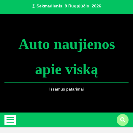
Skip
Sekmadienis, 9 Rugpjūčio, 2026
to
content
Auto naujienos
apie viską
Išsamūs patarimai