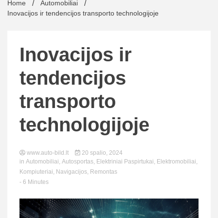
Home
Automobiliai
Inovacijos ir tendencijos transporto technologijoje
Inovacijos ir
tendencijos
transporto
technologijoje
www.auto-bild.lt
20 spalio, 2024
in
Automobiliai
,
Autosportas
,
Elektriniai Paspirtukai
,
Elektromobiliai
,
Kompiuteriai
,
Navigacijos
,
Remontas
- 6 Minutes