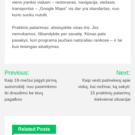
vieno įrankio viskam – restoranas, navigacija, viešasis
transportas – „Google Maps” vis dar yra standartas, nuo
kurio sunku nutolti.
Praktinis patarimas: atsisiųskite visas tris. Jos
nemokamos. Išbandykite per savaitę. Kūnas pats
pasakys, kuri programa jaučiasi natūraliau rankose – ir tai
bus teisingas atsakymas.
Navigacija
Previous:
Next:
tarp
Kaip 18-mečiui įsigyti pirmą
Kaip vesti pašnekesį apie
automobilį: nuo pasirinkimo
viską, kai nežinai, ką sakyti:
įrašų
iki draudimo be tėvų
15 praktinių patarimų
pagalbos
kiekvienai situacijai
Related Posts