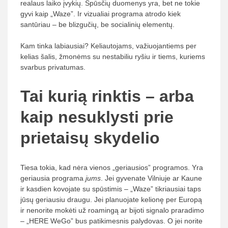
realaus laiko įvykių. Spūsčių duomenys yra, bet ne tokie
gyvi kaip „Waze”. Ir vizualiai programa atrodo kiek
santūriau – be blizgučių, be socialinių elementų.
Kam tinka labiausiai? Keliautojams, važiuojantiems per
kelias šalis, žmonėms su nestabiliu ryšiu ir tiems, kuriems
svarbus privatumas.
Tai kurią rinktis – arba
kaip nesuklysti prie
prietaisų skydelio
Tiesa tokia, kad nėra vienos „geriausios” programos. Yra
geriausia programa
jums
. Jei gyvenate Vilniuje ar Kaune
ir kasdien kovojate su spūstimis – „Waze” tikriausiai taps
jūsų geriausiu draugu. Jei planuojate kelionę per Europą
ir nenorite mokėti už roamingą ar bijoti signalo praradimo
– „HERE WeGo” bus patikimesnis palydovas. O jei norite