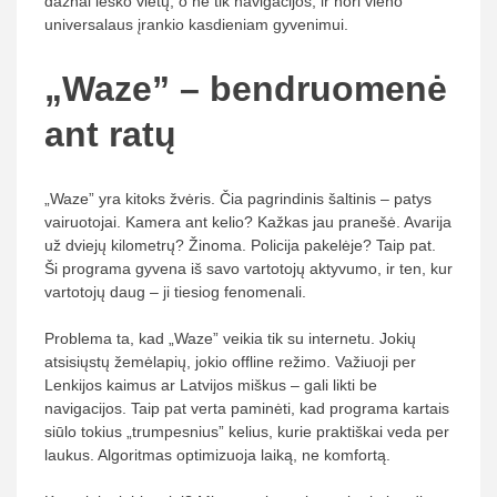
dažnai ieško vietų, o ne tik navigacijos, ir nori vieno
universalaus įrankio kasdieniam gyvenimui.
„Waze” – bendruomenė
ant ratų
„Waze” yra kitoks žvėris. Čia pagrindinis šaltinis – patys
vairuotojai. Kamera ant kelio? Kažkas jau pranešė. Avarija
už dviejų kilometrų? Žinoma. Policija pakelėje? Taip pat.
Ši programa gyvena iš savo vartotojų aktyvumo, ir ten, kur
vartotojų daug – ji tiesiog fenomenali.
Problema ta, kad „Waze” veikia tik su internetu. Jokių
atsisiųstų žemėlapių, jokio offline režimo. Važiuoji per
Lenkijos kaimus ar Latvijos miškus – gali likti be
navigacijos. Taip pat verta paminėti, kad programa kartais
siūlo tokius „trumpesnius” kelius, kurie praktiškai veda per
laukus. Algoritmas optimizuoja laiką, ne komfortą.