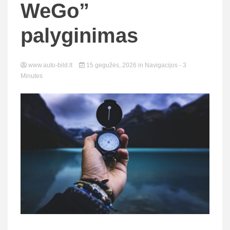
WeGo”
palyginimas
www.auto-bild.lt
15 gegužės, 2026
in
Navigacijos
- 3
Minutes