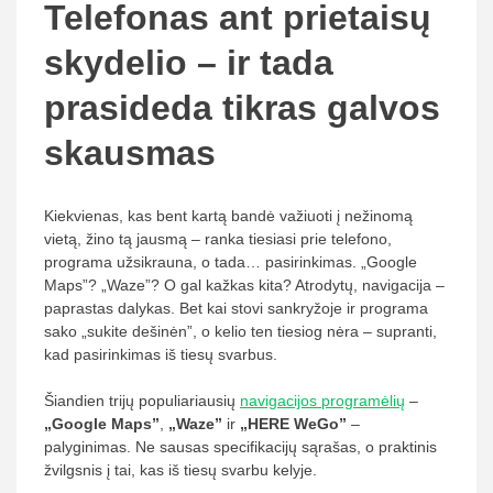
Telefonas ant prietaisų
skydelio – ir tada
prasideda tikras galvos
skausmas
Kiekvienas, kas bent kartą bandė važiuoti į nežinomą
vietą, žino tą jausmą – ranka tiesiasi prie telefono,
programa užsikrauna, o tada… pasirinkimas. „Google
Maps”? „Waze”? O gal kažkas kita? Atrodytų, navigacija –
paprastas dalykas. Bet kai stovi sankryžoje ir programa
sako „sukite dešinėn”, o kelio ten tiesiog nėra – supranti,
kad pasirinkimas iš tiesų svarbus.
Šiandien trijų populiariausių
navigacijos programėlių
–
„Google Maps”
,
„Waze”
ir
„HERE WeGo”
–
palyginimas. Ne sausas specifikacijų sąrašas, o praktinis
žvilgsnis į tai, kas iš tiesų svarbu kelyje.