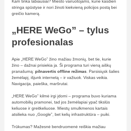
Kam tinka labiausiai? Miesto vairuotojams, kurie kasdien
stringa spūstyse ir nori žinoti kiekvieną policijos postą bei
greičio kamerą.
„HERE WeGo” – tylus
profesionalas
Apie „HERE WeGo” žino mažiau žmonių, bet tie, kurie
žino – dažnai prisiekia ja. Ši programa turi vieną aiškų
pranašumą:
pilnavertis offline režimas
. Parsisiųsk šalies
žemėlapį, išjunk internetą – ir važiuok. Viskas veikia.
Navigacija, paieška, maršrutai.
„HERE WeGo” kilmė irgi įdomi – programa buvo kuriama
automobilių pramonei, tad jos žemėlapiai ypač tikslūs
keliuose ir greitkeliuose. Miestų smulkmenos kartais
atsilieka nuo „Google”, bet kelių infrastruktūra – puiki.
Trūkumas? Mažesnė bendruomenė reiškia mažiau