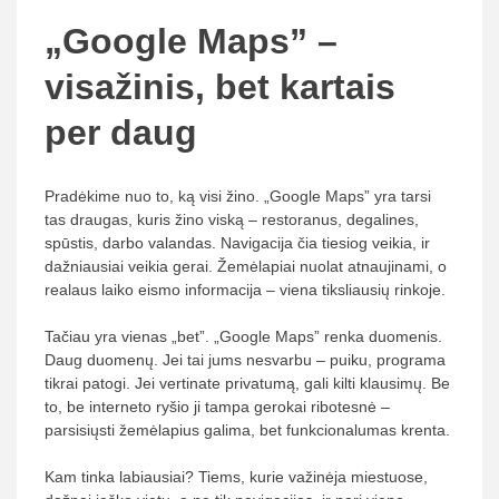
„Google Maps” –
visažinis, bet kartais
per daug
Pradėkime nuo to, ką visi žino. „Google Maps” yra tarsi
tas draugas, kuris žino viską – restoranus, degalines,
spūstis, darbo valandas. Navigacija čia tiesiog veikia, ir
dažniausiai veikia gerai. Žemėlapiai nuolat atnaujinami, o
realaus laiko eismo informacija – viena tiksliausių rinkoje.
Tačiau yra vienas „bet”. „Google Maps” renka duomenis.
Daug duomenų. Jei tai jums nesvarbu – puiku, programa
tikrai patogi. Jei vertinate privatumą, gali kilti klausimų. Be
to, be interneto ryšio ji tampa gerokai ribotesnė –
parsisiųsti žemėlapius galima, bet funkcionalumas krenta.
Kam tinka labiausiai? Tiems, kurie važinėja miestuose,