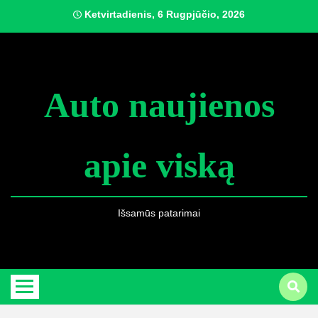
Skip
Ketvirtadienis, 6 Rugpjūčio, 2026
to
content
Auto naujienos
apie viską
Išsamūs patarimai