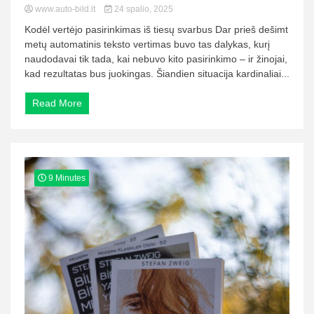
www.auto-bild.lt
24 spalio, 2025
Kodėl vertėjo pasirinkimas iš tiesų svarbus Dar prieš dešimt
metų automatinis teksto vertimas buvo tas dalykas, kurį
naudodavai tik tada, kai nebuvo kito pasirinkimo – ir žinojai,
kad rezultatas bus juokingas. Šiandien situacija kardinaliai...
Read More
9 Minutes