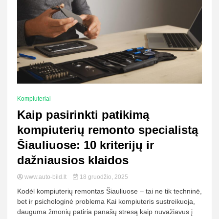
Kompiuteriai
Kaip pasirinkti patikimą
kompiuterių remonto specialistą
Šiauliuose: 10 kriterijų ir
dažniausios klaidos
www.auto-bild.lt
18 gruodžio, 2025
Kodėl kompiuterių remontas Šiauliuose – tai ne tik techninė,
bet ir psichologinė problema Kai kompiuteris sustreikuoja,
dauguma žmonių patiria panašų stresą kaip nuvažiavus į