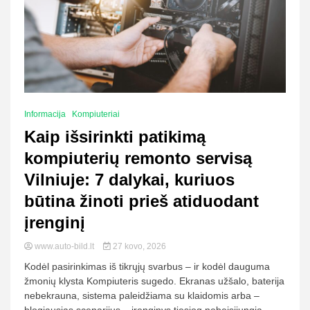
Informacija
Kompiuteriai
Kaip išsirinkti patikimą
kompiuterių remonto servisą
Vilniuje: 7 dalykai, kuriuos
būtina žinoti prieš atiduodant
įrenginį
www.auto-bild.lt
27 kovo, 2026
Kodėl pasirinkimas iš tikrųjų svarbus – ir kodėl dauguma
žmonių klysta Kompiuteris sugedo. Ekranas užšalo, baterija
nebekrauna, sistema paleidžiama su klaidomis arba –
blogiausias scenarijus – įrenginys tiesiog nebeįsijungia.