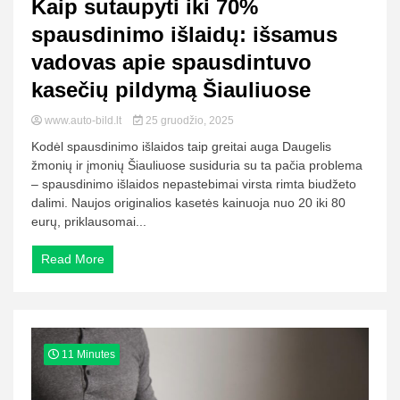
Kaip sutaupyti iki 70%
spausdinimo išlaidų: išsamus
vadovas apie spausdintuvo
kasečių pildymą Šiauliuose
www.auto-bild.lt
25 gruodžio, 2025
Kodėl spausdinimo išlaidos taip greitai auga Daugelis
žmonių ir įmonių Šiauliuose susiduria su ta pačia problema
– spausdinimo išlaidos nepastebimai virsta rimta biudžeto
dalimi. Naujos originalios kasetės kainuoja nuo 20 iki 80
eurų, priklausomai...
Read More
11 Minutes