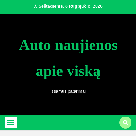
Skip
Šeštadienis, 8 Rugpjūčio, 2026
to
content
Auto naujienos
apie viską
Išsamūs patarimai