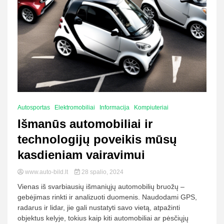
Autosportas
Elektromobiliai
Informacija
Kompiuteriai
Išmanūs automobiliai ir
technologijų poveikis mūsų
kasdieniam vairavimui
www.auto-bild.lt
28 spalio, 2024
Vienas iš svarbiausių išmaniųjų automobilių bruožų –
gebėjimas rinkti ir analizuoti duomenis. Naudodami GPS,
radarus ir lidar, jie gali nustatyti savo vietą, atpažinti
objektus kelyje, tokius kaip kiti automobiliai ar pėsčiųjų