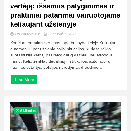
vertėją: išsamus palyginimas ir
praktiniai patarimai vairuotojams
keliaujant užsienyje
www.auto-bild.lt
22 gruodžio, 2024
Kodėl automatinis vertimas tapo būtinybe kelyje Keliaujant
automobiliu per užsienio šalis, situacijos, kuriose reikia
suprasti kitą kalbą, pasitaiko daug dažniau nei atrodo iš
namų. Kelio ženklai, degalinių instrukcijos, automobilių
nuomos sutartys, policijos nurodymai, draudimo...
Read More
6 Minutes