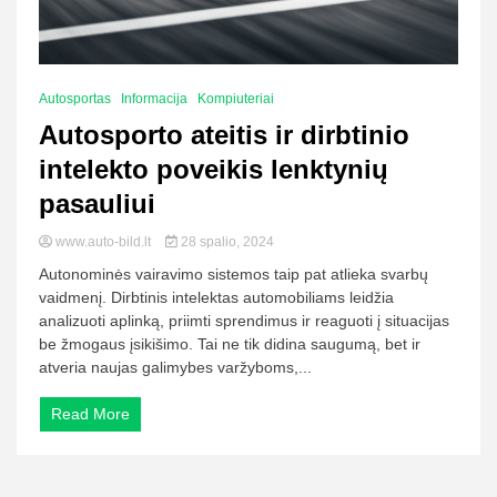
Autosportas
Informacija
Kompiuteriai
Autosporto ateitis ir dirbtinio
intelekto poveikis lenktynių
pasauliui
www.auto-bild.lt
28 spalio, 2024
Autonominės vairavimo sistemos taip pat atlieka svarbų
vaidmenį. Dirbtinis intelektas automobiliams leidžia
analizuoti aplinką, priimti sprendimus ir reaguoti į situacijas
be žmogaus įsikišimo. Tai ne tik didina saugumą, bet ir
atveria naujas galimybes varžyboms,...
Read More