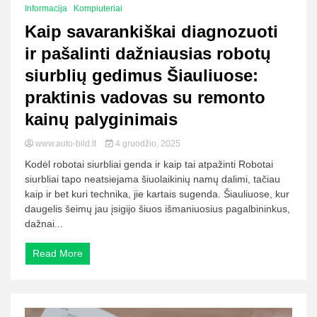
Informacija
Kompiuteriai
Kaip savarankiškai diagnozuoti
ir pašalinti dažniausias robotų
siurblių gedimus Šiauliuose:
praktinis vadovas su remonto
kainų palyginimais
www.auto-bild.lt
4 gruodžio, 2025
Kodėl robotai siurbliai genda ir kaip tai atpažinti Robotai
siurbliai tapo neatsiejama šiuolaikinių namų dalimi, tačiau
kaip ir bet kuri technika, jie kartais sugenda. Šiauliuose, kur
daugelis šeimų jau įsigijo šiuos išmaniuosius pagalbininkus,
dažnai...
Read More