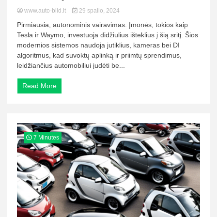
www.auto-bild.lt
29 spalio, 2024
Pirmiausia, autonominis vairavimas. Įmonės, tokios kaip
Tesla ir Waymo, investuoja didžiulius išteklius į šią sritį. Šios
modernios sistemos naudoja jutiklius, kameras bei DI
algoritmus, kad suvoktų aplinką ir priimtų sprendimus,
leidžiančius automobiliui judėti be...
Read More
7 Minutes