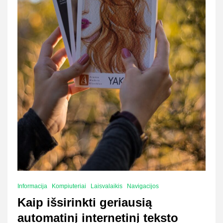
Informacija
Kompiuteriai
Laisvalaikis
Navigacijos
Kaip išsirinkti geriausią
automatinį internetinį teksto