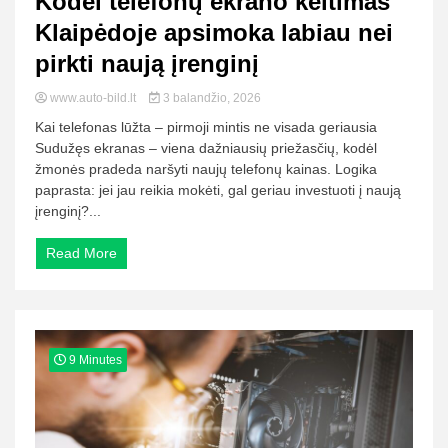
Kodėl telefonų ekrano keitimas
Klaipėdoje apsimoka labiau nei
pirkti naują įrenginį
www.auto-bild.lt
3 balandžio, 2026
Kai telefonas lūžta – pirmoji mintis ne visada geriausia
Sudužęs ekranas – viena dažniausių priežasčių, kodėl
žmonės pradeda naršyti naujų telefonų kainas. Logika
paprasta: jei jau reikia mokėti, gal geriau investuoti į naują
įrenginį?...
Read More
9 Minutes