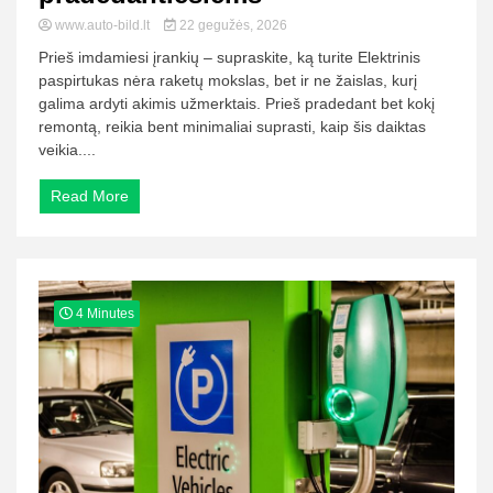
www.auto-bild.lt
22 gegužės, 2026
Prieš imdamiesi įrankių – supraskite, ką turite Elektrinis
paspirtukas nėra raketų mokslas, bet ir ne žaislas, kurį
galima ardyti akimis užmerktais. Prieš pradedant bet kokį
remontą, reikia bent minimaliai suprasti, kaip šis daiktas
veikia....
Read More
4 Minutes