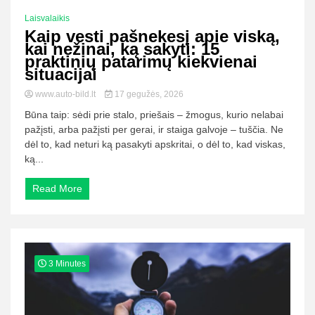
Laisvalaikis
Kaip vesti pašnekesį apie viską,
kai nežinai, ką sakyti: 15
praktinių patarimų kiekvienai
situacijai
www.auto-bild.lt
17 gegužės, 2026
Būna taip: sėdi prie stalo, priešais – žmogus, kurio nelabai
pažįsti, arba pažįsti per gerai, ir staiga galvoje – tuščia. Ne
dėl to, kad neturi ką pasakyti apskritai, o dėl to, kad viskas,
ką...
Read More
3 Minutes