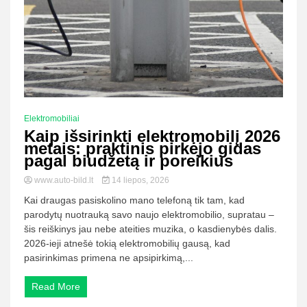
Elektromobiliai
Kaip išsirinkti elektromobilį 2026
metais: praktinis pirkėjo gidas
pagal biudžetą ir poreikius
www.auto-bild.lt
14 liepos, 2026
Kai draugas pasiskolino mano telefoną tik tam, kad
parodytų nuotrauką savo naujo elektromobilio, supratau –
šis reiškinys jau nebe ateities muzika, o kasdienybės dalis.
2026-ieji atnešė tokią elektromobilių gausą, kad
pasirinkimas primena ne apsipirkimą,...
Read More