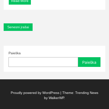
Read More
Navigacija
Senesni įrašai
tarp
įrašų
Paieška
Paieška
Proudly powered by WordPress
|
Theme: Trending News
by
WalkerWP
.