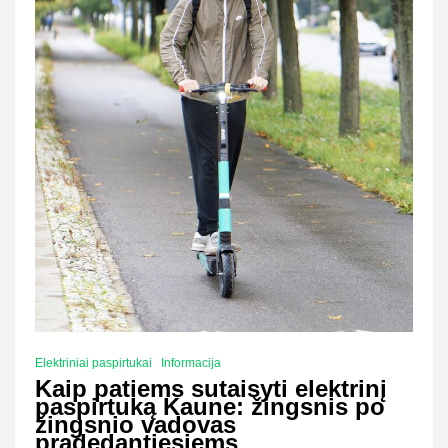
Elektriniai paspirtukai
Informacija
Kaip patiems sutaisyti elektrinį
paspirtuką Kaune: žingsnis po
žingsnio vadovas
pradedantiesiems