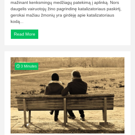
mažinant kenksmingų medžiagų patekimą į aplinką. Nors
daugelis vairuotojų žino pagrindinę katalizatoriaus paskirtį,
gerokai mažiau žmonių yra girdėję apie katalizatoriaus
kodą...
Read More
3 Minutes