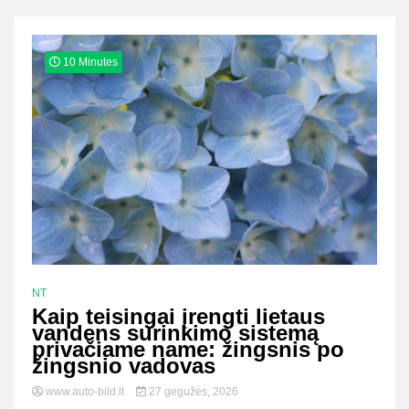
10 Minutes
NT
Kaip teisingai įrengti lietaus
vandens surinkimo sistemą
privačiame name: žingsnis po
žingsnio vadovas
www.auto-bild.lt
27 gegužės, 2026