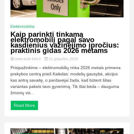
Elektromobiliai
Kaip parinkti tinkamą
elektromobilį pagal savo
kasdienius važinėjimo įpročius:
praktinis gidas 2026 metams
www.auto-bild.lt
21 gegužės, 2026
Prisipažinkime – elektromobilių rinka 2026 metais primena
prekybos centrą prieš Kalėdas: modelių gausybė, akcijos
kas antrą savaitę, o pardavėjai žada, kad būtent šitas
variantas pakeis tavo gyvenimą. Tik štai bėda – dauguma
žmonių vis...
Read More