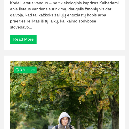
Kodėl lietaus vanduo – ne tik ekologinis kaprizas Kalbėdami
apie lietaus vandens surinkimą, daugelis žmonių vis dar
galvoja, kad tai kažkoks žaliųjų entuziastų hobis arba
praeities reliktas iš tų laikų, kai kaimo sodybose
stovėdavo...
Read More
3 Minutes