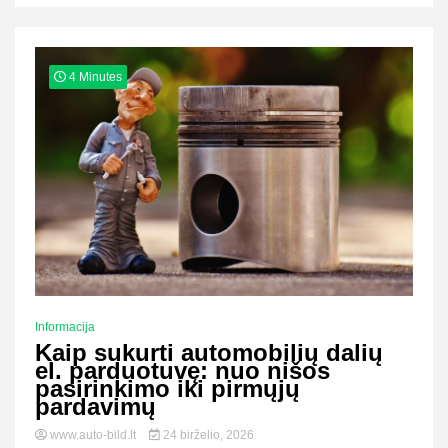
4 Minutes
Informacija
Kaip sukurti automobilių dalių
el. parduotuvę: nuo nišos
pasirinkimo iki pirmųjų
pardavimų
www.auto-bild.lt
24 birželio, 2026