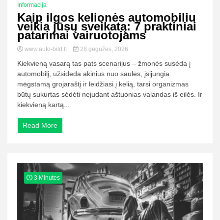
Informacija
Kaip ilgos kelionės automobiliu
veikia jūsų sveikatą: 7 praktiniai
patarimai vairuotojams
www.auto-bild.lt
28 gegužės, 2026
Kiekvieną vasarą tas pats scenarijus – žmonės susėda į
automobilį, užsideda akinius nuo saulės, įsijungia
mėgstamą grojaraštį ir leidžiasi į kelią, tarsi organizmas
būtų sukurtas sėdėti nejudant aštuonias valandas iš eilės. Ir
kiekvieną kartą...
Read More
3 Minutes