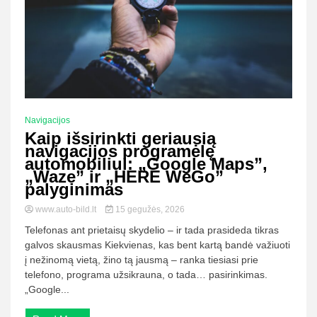
Navigacijos
Kaip išsirinkti geriausią
navigacijos programėlę
automobiliui: „Google Maps”,
„Waze” ir „HERE WeGo”
palyginimas
www.auto-bild.lt
15 gegužės, 2026
Telefonas ant prietaisų skydelio – ir tada prasideda tikras
galvos skausmas Kiekvienas, kas bent kartą bandė važiuoti
į nežinomą vietą, žino tą jausmą – ranka tiesiasi prie
telefono, programa užsikrauna, o tada… pasirinkimas.
„Google...