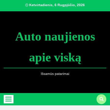
Skip
Ketvirtadienis, 6 Rugpjūčio, 2026
to
content
Auto naujienos
apie viską
Išsamūs patarimai