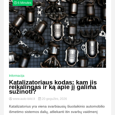
6 Minutes
Informacija
Katalizatoriaus kodas: kam jis
reikalingas ir ką apie jį galima
sužinoti?
www.auto-bild.lt
20 gegužės, 2026
Katalizatorius yra viena svarbiausių šiuolaikinio automobilio
išmetimo sistemos dalių, atliekanti itin svarbų vaidmenį