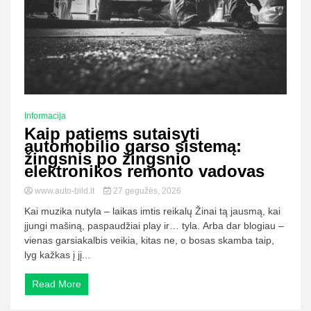
Informacija
Kaip patiems sutaisyti
automobilio garso sistemą:
žingsnis po žingsnio
elektronikos remonto vadovas
www.auto-bild.lt
27 gegužės, 2026
Kai muzika nutyla – laikas imtis reikalų Žinai tą jausmą, kai
įjungi mašiną, paspaudžiai play ir… tyla. Arba dar blogiau –
vienas garsiakalbis veikia, kitas ne, o bosas skamba taip,
lyg kažkas į jį...
Read More