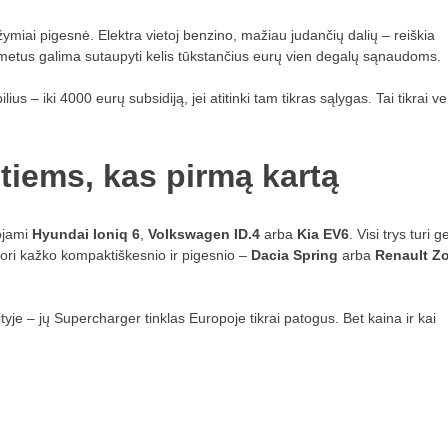
žymiai pigesnė. Elektra vietoj benzino, mažiau judančių dalių – reiškia
 metus galima sutaupyti kelis tūkstančius eurų vien degalų sąnaudoms.
s – iki 4000 eurų subsidiją, jei atitinki tam tikras sąlygas. Tai tikrai ve
 tiems, kas pirmą kartą
ojami
Hyundai Ioniq 6
,
Volkswagen ID.4
arba
Kia EV6
. Visi trys turi g
nori kažko kompaktiškesnio ir pigesnio –
Dacia Spring
arba
Renault Z
ityje – jų Supercharger tinklas Europoje tikrai patogus. Bet kaina ir kai