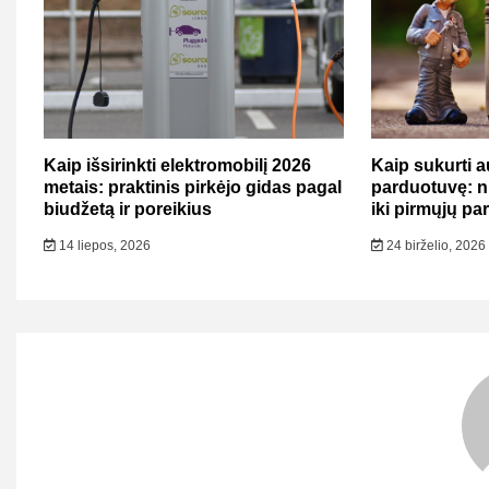
Kaip išsirinkti elektromobilį 2026
Kaip sukurti a
metais: praktinis pirkėjo gidas pagal
parduotuvę: n
biudžetą ir poreikius
iki pirmųjų p
14 liepos, 2026
24 birželio, 2026