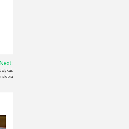
.
i
Next:
dalykai,
i slepia