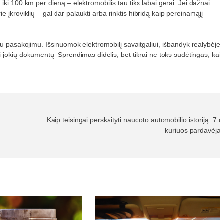
 iki 100 km per dieną – elektromobilis tau tiks labai gerai. Jei dažnai
ie įkroviklių – gal dar palaukti arba rinktis hibridą kaip pereinamąjį
 pasakojimu. Išsinuomok elektromobilį savaitgaliui, išbandyk realybėje
ei jokių dokumentų. Sprendimas didelis, bet tikrai ne toks sudėtingas, ka
Kaip teisingai perskaityti naudoto automobilio istoriją: 7 
kuriuos pardavėja