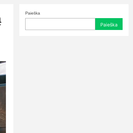
Paieška
ą
Paieška