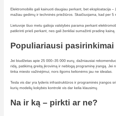
Elektromobilis gali kainuoti daugiau perkant, bet eksploatacija – 
mažiau gedimų ir techninės priežiūros. Skaičiuojama, kad per 5
Lietuvoje šiuo metu galioja valstybės parama perkant elektromobiliu
patikrinti prieš perkant, nes gali ženkliai sumažinti pradinę kainą.
Populiariausi pasirinkimai
Jei biudžetas apie 25 000–35 000 eurų, dažniausiai rekomendu
ridą, patikimą greitą įkrovimą ir neblogą programinę įrangą. Jei 
tinka miesto važinėjimui, nors ilgoms kelionėms jau ne idealas.
Tesla vis dar yra lyderis infrastruktūros ir programinės įrangos sr
kurių modelių kokybės kontrolė vis dar kelia klausimų.
Na ir ką – pirkti ar ne?