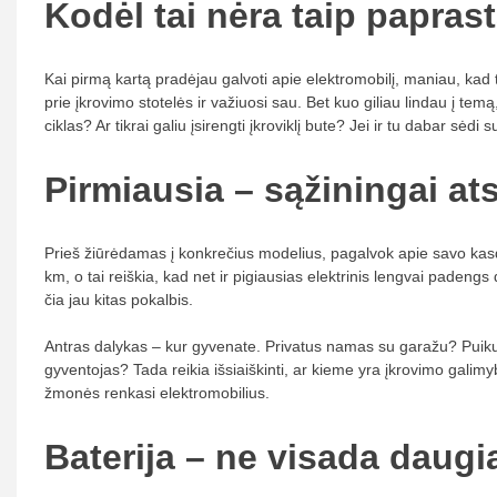
Kodėl tai nėra taip paprast
Kai pirmą kartą pradėjau galvoti apie elektromobilį, maniau, kad 
prie įkrovimo stotelės ir važiuosi sau. Bet kuo giliau lindau į t
ciklas? Ar tikrai galiu įsirengti įkroviklį bute? Jei ir tu dabar sėd
Pirmiausia – sąžiningai at
Prieš žiūrėdamas į konkrečius modelius, pagalvok apie savo kas
km, o tai reiškia, kad net ir pigiausias elektrinis lengvai padengs d
čia jau kitas pokalbis.
Antras dalykas – kur gyvenate. Privatus namas su garažu? Puiku, 
gyventojas? Tada reikia išsiaiškinti, ar kieme yra įkrovimo galimyb
žmonės renkasi elektromobilius.
Baterija – ne visada daugi