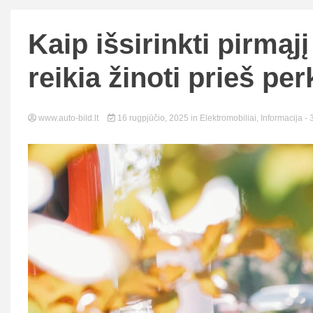
Kaip išsirinkti pirmąj
reikia žinoti prieš per
www.auto-bild.lt
16 rugpjūčio, 2025
in
Elektromobiliai
,
Informacija
- 