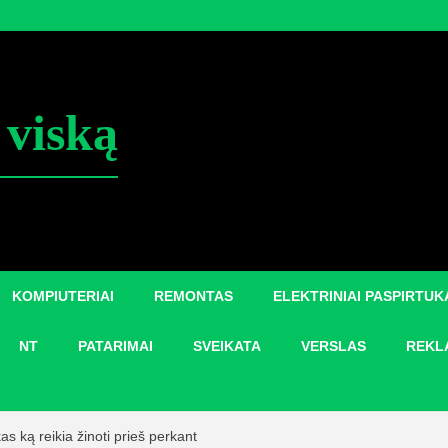
 viską
KOMPIUTERIAI
REMONTAS
ELEKTRINIAI PASPIRTUK
NT
PATARIMAI
SVEIKATA
VERSLAS
REKL
skas ką reikia žinoti prieš perkant