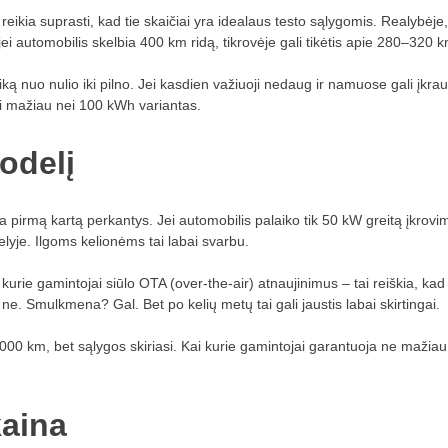
ikia suprasti, kad tie skaičiai yra idealaus testo sąlygomis. Realybėje,
ei automobilis skelbia 400 km ridą, tikrovėje gali tikėtis apie 280–320 k
aiką nuo nulio iki pilno. Jei kasdien važiuoji nedaug ir namuose gali įkrau
ai mažiau nei 100 kWh variantas.
modelį
ja pirmą kartą perkantys. Jei automobilis palaiko tik 50 kW greitą įkrovi
elyje. Ilgoms kelionėms tai labai svarbu.
i kurie gamintojai siūlo OTA (over-the-air) atnaujinimus – tai reiškia, kad
– ne. Smulkmena? Gal. Bet po kelių metų tai gali jaustis labai skirtingai.
0 000 km, bet sąlygos skiriasi. Kai kurie gamintojai garantuoja ne mažiau
kaina