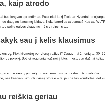
a, kaip atrodo
tai bus lengvas sprendimas. Pasirinksi kokį Tesla ar Hyundai, prisijungs
emą, tuo daugiau klausimų kildavo. Koks baterijos talpumas? Kas tas WLT
i su tuo pačiu galvos skausmu – šis straipsnis tau.
sakyk sau į kelis klausimus
dienybę. Kiek kilometrų per dieną važiuoji? Daugumai žmonių tai 30–6
ienos poreikį. Bet jei reguliariai važinėji į kitus miestus ar dažnai keliau
įsirengsi sieninį įkroviklį ir gyvenimas bus paprastas. Daugiabučio
ė, nes kasdien važiuoti į viešą stotelę – tai jau ne tas komfortas, dėl ku
au reiškia geriau