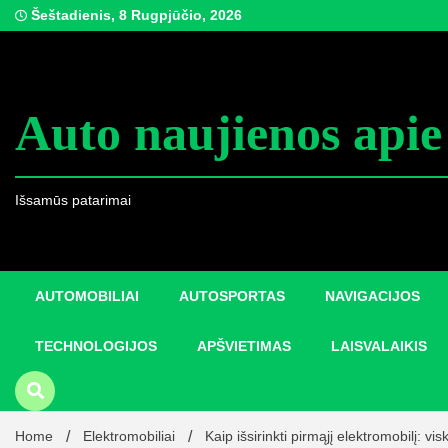
Skip
Šeštadienis, 8 Rugpjūčio, 2026
to
content
Auto naujienos apie
Išsamūs patarimai
AUTOMOBILIAI
AUTOSPORTAS
NAVIGACIJOS
TECHNOLOGIJOS
APŠVIETIMAS
LAISVALAIKIS
Home
Elektromobiliai
Kaip išsirinkti pirmąjį elektromobilį: vi