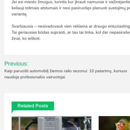
Jei esi miesto žmogus, turintis kur įkrauti namuose ir važinėjantis
keliauji tolimais atstumais ir nesi pasiruošęs planuoti sustojimų pr
variantą.
Svarbiausia – nesivadovauk vien reklama ar draugo entuziastingu
Tai geriausias būdas suprasti, ar tau tai tinka, kol dar nepasiraš
žinai, ko ieškoti.
Navigacija
Previous:
tarp
Kaip paruošti automobilį žiemos ralio sezonui: 10 patarimų, kuriuos
naudoja profesionalūs vairuotojai
įrašų
Related Posts