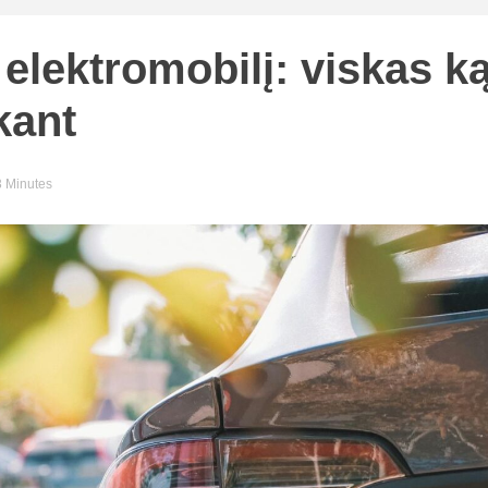
į elektromobilį: viskas k
kant
3 Minutes