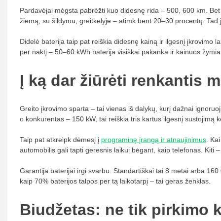
Pardavėjai mėgsta pabrėžti kuo didesnę rida – 500, 600 km. Bet re
žiemą, su šildymu, greitkelyje – atimk bent 20–30 procentų. Tad j
Didelė baterija taip pat reiškia didesnę kainą ir ilgesnį įkrovimo l
per naktį – 50–60 kWh baterija visiškai pakanka ir kainuos žymi
Į ką dar žiūrėti renkantis 
Greito įkrovimo sparta – tai vienas iš dalykų, kurį dažnai ignoruo
o konkurentas – 150 kW, tai reiškia tris kartus ilgesnį sustojimą k
Taip pat atkreipk dėmesį į
programinę įrangą ir atnaujinimus
. Ka
automobilis gali tapti geresnis laikui bėgant, kaip telefonas. Kiti 
Garantija baterijai irgi svarbu. Standartiškai tai 8 metai arba 16
kaip 70% baterijos talpos per tą laikotarpį – tai geras ženklas.
Biudžetas: ne tik pirkimo 