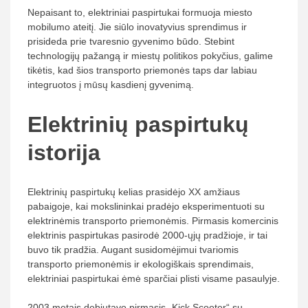
Nepaisant to, elektriniai paspirtukai formuoja miesto
mobilumo ateitį. Jie siūlo inovatyvius sprendimus ir
prisideda prie tvaresnio gyvenimo būdo. Stebint
technologijų pažangą ir miestų politikos pokyčius, galime
tikėtis, kad šios transporto priemonės taps dar labiau
integruotos į mūsų kasdienį gyvenimą.
Elektrinių paspirtukų
istorija
Elektrinių paspirtukų kelias prasidėjo XX amžiaus
pabaigoje, kai mokslininkai pradėjo eksperimentuoti su
elektrinėmis transporto priemonėmis. Pirmasis komercinis
elektrinis paspirtukas pasirodė 2000-ųjų pradžioje, ir tai
buvo tik pradžia. Augant susidomėjimui tvariomis
transporto priemonėmis ir ekologiškais sprendimais,
elektriniai paspirtukai ėmė sparčiai plisti visame pasaulyje.
2003 metais debiutavo pirmasis „Kick Scooter“ su