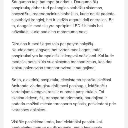
Saugumas taip pat tapo prioritetu. Dauguma šių
paspirtukų dabar turi pažangias stabdžių sistemas,
pavyzdžiui, regeneracinius stabdžius, kurie ne tik padeda
sustabdyti įrenginį, bet ir leidžia atgauti dalį energijos. Be
to, daugelis modelių yra aprūpinti LED žibintais bei
atšvaitais, kurie padidina matomumą naktį.
Dizainas ir medžiagos taip pat patyrė pokyčių.
Naudojamos lengvos, bet tvirtos medžiagos, todėl
paspirtukai yra kompaktiški ir lengvai nešiojami. Kai kurie
modeliai netgi siūlo sulankstymo mechanizmus, kas dar
labiau palengvina transportavimą ir saugojimą.
Be to, elektrinių paspirtukų ekosistema sparčiai plečiasi.
Atsiranda vis daugiau dalijimosi paslaugų, leidžiančių
vartotojams lengvai rasti ir nuomoti paspirtukus. Tai
skatina didesnį šių transporto priemonių naudojimą ir
padeda mažinti miesto transporto spūstis, prisidedant prie
tvaresnės aplinkos.
Visi šie pasiekimai rodo, kad elektriniai paspirtukai
neabejotinai tampa ne tik patogia, bet ir inovatyvia