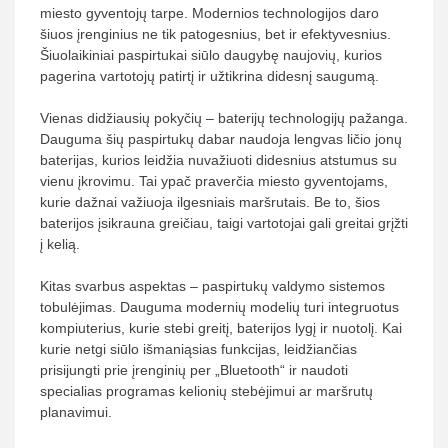
miesto gyventojų tarpe. Modernios technologijos daro
šiuos įrenginius ne tik patogesnius, bet ir efektyvesnius.
Šiuolaikiniai paspirtukai siūlo daugybę naujovių, kurios
pagerina vartotojų patirtį ir užtikrina didesnį saugumą.
Vienas didžiausių pokyčių – baterijų technologijų pažanga.
Dauguma šių paspirtukų dabar naudoja lengvas ličio jonų
baterijas, kurios leidžia nuvažiuoti didesnius atstumus su
vienu įkrovimu. Tai ypač praverčia miesto gyventojams,
kurie dažnai važiuoja ilgesniais maršrutais. Be to, šios
baterijos įsikrauna greičiau, taigi vartotojai gali greitai grįžti
į kelią.
Kitas svarbus aspektas – paspirtukų valdymo sistemos
tobulėjimas. Dauguma modernių modelių turi integruotus
kompiuterius, kurie stebi greitį, baterijos lygį ir nuotolį. Kai
kurie netgi siūlo išmaniąsias funkcijas, leidžiančias
prisijungti prie įrenginių per „Bluetooth“ ir naudoti
specialias programas kelionių stebėjimui ar maršrutų
planavimui.