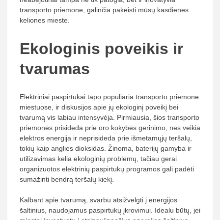
transporto priemone, galinčia pakeisti mūsų kasdienes
keliones mieste.
Ekologinis poveikis ir
tvarumas
Elektriniai paspirtukai tapo populiaria transporto priemone
miestuose, ir diskusijos apie jų ekologinį poveikį bei
tvarumą vis labiau intensyvėja. Pirmiausia, šios transporto
priemonės prisideda prie oro kokybės gerinimo, nes veikia
elektros energija ir neprisideda prie išmetamųjų teršalų,
tokių kaip anglies dioksidas. Žinoma, baterijų gamyba ir
utilizavimas kelia ekologinių problemų, tačiau gerai
organizuotos elektrinių paspirtukų programos gali padėti
sumažinti bendrą teršalų kiekį.
Kalbant apie tvarumą, svarbu atsižvelgti į energijos
šaltinius, naudojamus paspirtukų įkrovimui. Idealu būtų, jei