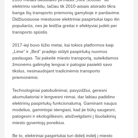
elektriniu varikliu, tačiau tik 2010-aisiais atsirado tikra
banga šių transporto priemonių gamyboje ir pardavime.
Didžiuosiuose miestuose elektriniai paspirtukai tapo itin
populiarūs, nes jie leidžia greitai ir efektyviai judėti per
transporto spūstis.
2017-ieji buvo lūžio metai, kai tokios platformos kaip
„Lime“ ir „Bird“ pradėjo siūlyti paspirtukų nuomos
paslaugas. Tai pakeitė miesto transportą, suteikdamos
žmonėms galimybę lengvai ir patogiai pasiekti savo
tikslus, nesinaudojant tradicinėmis transporto
priemonėmis.
Technologiniai patobulinimai, pavyzdžiui, geresni
akumuliatoriai ir lengvesni rėmai, dar labiau padidino
elektrinių paspirtukų funkcionalumą. Gaminant naujus
modelius, gamintojai stengiasi, kad jie būtų saugesni,
patogesni ir ekologiškesni, atsižvelgdami į šiuolaikinių
miesto gyventojų poreikius.
Be to, elektriniai paspirtukai turi didelį indėlį į miesto