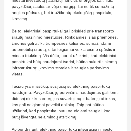
miestai investuotų į atsinaujinančius energijos šaltinius,
pavyzdžiui, saulės ar vėjo energiją. Tai ne tik sumažintų
anglies pėdsaką, bet ir užtikrintų ekologišką paspirtukų
įkrovimą.
Be to, elektriniai paspirtukai gali prisidėti prie transporto
srautų mažinimo miestuose. Rinkdamiesi šias priemones,
žmonės gali atlikti trumpesnes keliones, sumažindami
automobilių srautą, o tai teigiamai veikia eismo spūstis ir
miesto triukšmą. Vis dėlto, norint užtikrinti, kad elektriniai
paspirtukai būtų naudojami tvariai, būtina sukurti tinkamą
infrastruktūrą: įkrovimo stoteles ir saugias parkavimo
vietas.
Tačiau yra ir iššūkių, susijusių su elektrinių paspirtukų
naudojimu. Pavyzdžiui, jų perviršinis naudojimas gali lemti
didesnį elektros energijos suvartojimą ir baterijų atliekas,
kas gali neigiamai paveikti aplinką. Taip pat būtina
užtikrinti, kad paspirtukai būtų naudojami saugiai, kad
būtų išvengta nelaimingų atsitikimų.
Apibendrinant, elektrinių paspirtukų integracija į miesto