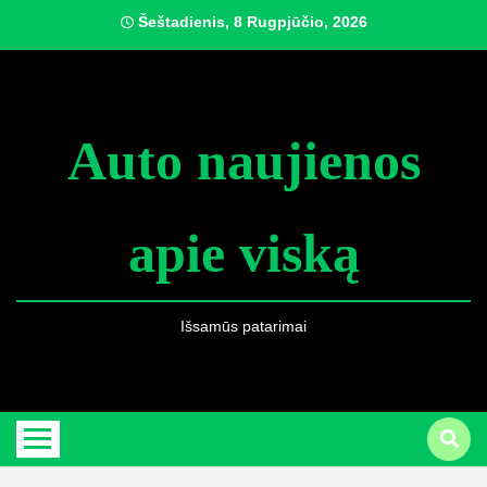
Skip
Šeštadienis, 8 Rugpjūčio, 2026
to
content
Auto naujienos
apie viską
Išsamūs patarimai