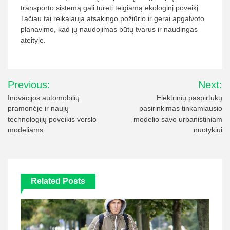
transporto sistemą gali turėti teigiamą ekologinį poveikį.
Tačiau tai reikalauja atsakingo požiūrio ir gerai apgalvoto
planavimo, kad jų naudojimas būtų tvarus ir naudingas
ateityje.
Navigacija
Previous:
Next:
tarp
Inovacijos automobilių
Elektrinių paspirtukų
pramonėje ir naujų
pasirinkimas tinkamiausio
įrašų
technologijų poveikis verslo
modelio savo urbanistiniam
modeliams
nuotykiui
Related Posts