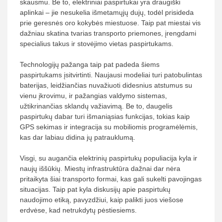
skausmu. Be to, elektriniai paspirtukai yra draugiški
aplinkai – jie nesukelia išmetamųjų dujų, todėl prisideda
prie geresnės oro kokybės miestuose. Taip pat miestai vis
dažniau skatina tvarias transporto priemones, įrengdami
specialius takus ir stovėjimo vietas paspirtukams.
Technologijų pažanga taip pat padeda šiems
paspirtukams įsitvirtinti. Naujausi modeliai turi patobulintas
baterijas, leidžiančias nuvažiuoti didesnius atstumus su
vienu įkrovimu, ir pažangias valdymo sistemas,
užtikrinančias sklandų važiavimą. Be to, daugelis
paspirtukų dabar turi išmaniąsias funkcijas, tokias kaip
GPS sekimas ir integracija su mobiliomis programėlėmis,
kas dar labiau didina jų patrauklumą.
Visgi, su augančia elektrinių paspirtukų populiacija kyla ir
naujų iššūkių. Miestų infrastruktūra dažnai dar nėra
pritaikyta šiai transporto formai, kas gali sukelti pavojingas
situacijas. Taip pat kyla diskusijų apie paspirtukų
naudojimo etiką, pavyzdžiui, kaip palikti juos viešose
erdvėse, kad netrukdytų pėstiesiems.