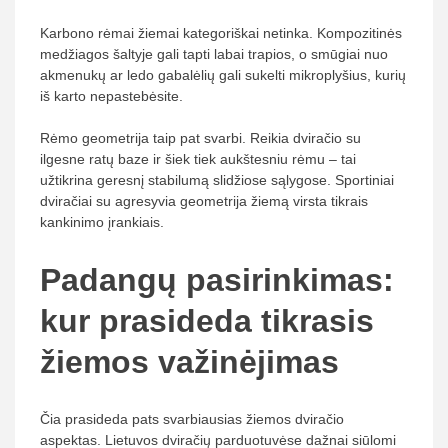
Karbono rėmai žiemai kategoriškai netinka. Kompozitinės
medžiagos šaltyje gali tapti labai trapios, o smūgiai nuo
akmenukų ar ledo gabalėlių gali sukelti mikroplyšius, kurių
iš karto nepastebėsite.
Rėmo geometrija taip pat svarbi. Reikia dviračio su
ilgesne ratų baze ir šiek tiek aukštesniu rėmu – tai
užtikrina geresnį stabilumą slidžiose sąlygose. Sportiniai
dviračiai su agresyvia geometrija žiemą virsta tikrais
kankinimo įrankiais.
Padangų pasirinkimas:
kur prasideda tikrasis
žiemos važinėjimas
Čia prasideda pats svarbiausias žiemos dviračio
aspektas. Lietuvos dviračių parduotuvėse dažnai siūlomi