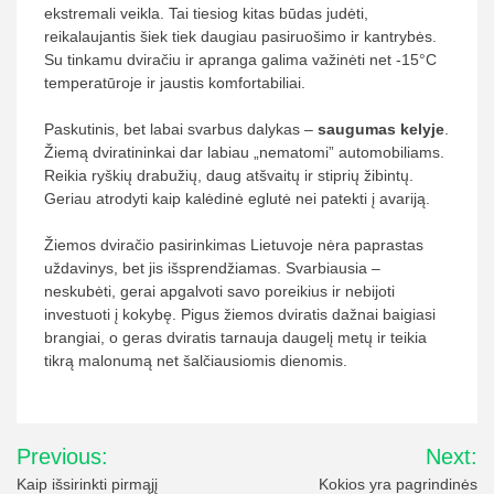
ekstremali veikla. Tai tiesiog kitas būdas judėti,
reikalaujantis šiek tiek daugiau pasiruošimo ir kantrybės.
Su tinkamu dviračiu ir apranga galima važinėti net -15°C
temperatūroje ir jaustis komfortabiliai.
Paskutinis, bet labai svarbus dalykas –
saugumas kelyje
.
Žiemą dviratininkai dar labiau „nematomi” automobiliams.
Reikia ryškių drabužių, daug atšvaitų ir stiprių žibintų.
Geriau atrodyti kaip kalėdinė eglutė nei patekti į avariją.
Žiemos dviračio pasirinkimas Lietuvoje nėra paprastas
uždavinys, bet jis išsprendžiamas. Svarbiausia –
neskubėti, gerai apgalvoti savo poreikius ir nebijoti
investuoti į kokybę. Pigus žiemos dviratis dažnai baigiasi
brangiai, o geras dviratis tarnauja daugelį metų ir teikia
tikrą malonumą net šalčiausiomis dienomis.
Navigacija
Previous:
Next:
tarp
Kaip išsirinkti pirmąjį
Kokios yra pagrindinės