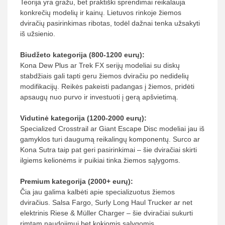
Teorija yra gražu, bet praktiški sprendimai reikalauja
konkrečių modelių ir kainų. Lietuvos rinkoje žiemos
dviračių pasirinkimas ribotas, todėl dažnai tenka užsakyti
iš užsienio.
Biudžeto kategorija (800-1200 eurų):
Kona Dew Plus ar Trek FX serijų modeliai su diskų
stabdžiais gali tapti geru žiemos dviračiu po nedidelių
modifikacijų. Reikės pakeisti padangas į žiemos, pridėti
apsaugų nuo purvo ir investuoti į gerą apšvietimą.
Vidutinė kategorija (1200-2000 eurų):
Specialized Crosstrail ar Giant Escape Disc modeliai jau iš
gamyklos turi daugumą reikalingų komponentų. Surco ar
Kona Sutra taip pat geri pasirinkimai – šie dviračiai skirti
ilgiems kelionėms ir puikiai tinka žiemos sąlygoms.
Premium kategorija (2000+ eurų):
Čia jau galima kalbėti apie specializuotus žiemos
dviračius. Salsa Fargo, Surly Long Haul Trucker ar net
elektrinis Riese & Müller Charger – šie dviračiai sukurti
rimtam naudojimui bet kokiomis sąlygomis.