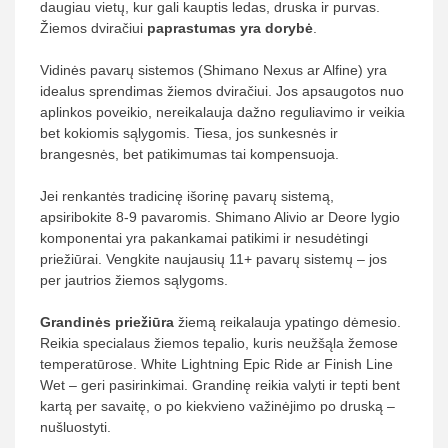
daugiau vietų, kur gali kauptis ledas, druska ir purvas.
Žiemos dviračiui
paprastumas yra dorybė
.
Vidinės pavarų sistemos (Shimano Nexus ar Alfine) yra
idealus sprendimas žiemos dviračiui. Jos apsaugotos nuo
aplinkos poveikio, nereikalauja dažno reguliavimo ir veikia
bet kokiomis sąlygomis. Tiesa, jos sunkesnės ir
brangesnės, bet patikimumas tai kompensuoja.
Jei renkantės tradicinę išorinę pavarų sistemą,
apsiribokite 8-9 pavaromis. Shimano Alivio ar Deore lygio
komponentai yra pakankamai patikimi ir nesudėtingi
priežiūrai. Vengkite naujausių 11+ pavarų sistemų – jos
per jautrios žiemos sąlygoms.
Grandinės priežiūra
žiemą reikalauja ypatingo dėmesio.
Reikia specialaus žiemos tepalio, kuris neužšąla žemose
temperatūrose. White Lightning Epic Ride ar Finish Line
Wet – geri pasirinkimai. Grandinę reikia valyti ir tepti bent
kartą per savaitę, o po kiekvieno važinėjimo po druską –
nušluostyti.