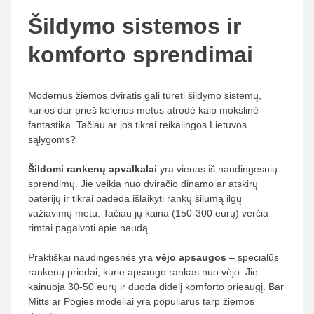
Šildymo sistemos ir
komforto sprendimai
Modernus žiemos dviratis gali turėti šildymo sistemų,
kurios dar prieš kelerius metus atrodė kaip mokslinė
fantastika. Tačiau ar jos tikrai reikalingos Lietuvos
sąlygoms?
Šildomi rankenų apvalkalai
yra vienas iš naudingesnių
sprendimų. Jie veikia nuo dviračio dinamo ar atskirų
baterijų ir tikrai padeda išlaikyti rankų šilumą ilgų
važiavimų metu. Tačiau jų kaina (150-300 eurų) verčia
rimtai pagalvoti apie naudą.
Praktiškai naudingesnės yra
vėjo apsaugos
– specialūs
rankenų priedai, kurie apsaugo rankas nuo vėjo. Jie
kainuoja 30-50 eurų ir duoda didelį komforto prieaugį. Bar
Mitts ar Pogies modeliai yra populiarūs tarp žiemos