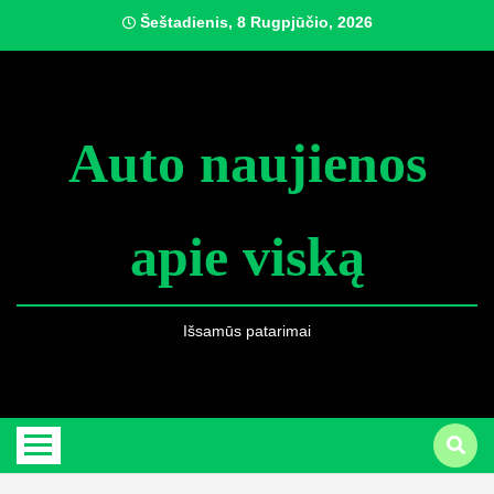
Skip
Šeštadienis, 8 Rugpjūčio, 2026
to
content
Auto naujienos
apie viską
Išsamūs patarimai