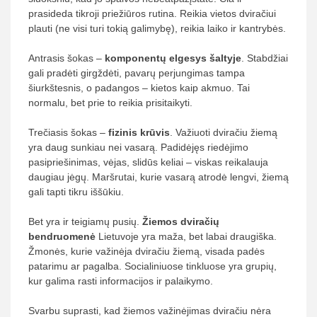
prasideda tikroji priežiūros rutina. Reikia vietos dviračiui
plauti (ne visi turi tokią galimybę), reikia laiko ir kantrybės.
Antrasis šokas –
komponentų elgesys šaltyje
. Stabdžiai
gali pradėti girgždėti, pavarų perjungimas tampa
šiurkštesnis, o padangos – kietos kaip akmuo. Tai
normalu, bet prie to reikia prisitaikyti.
Trečiasis šokas –
fizinis krūvis
. Važiuoti dviračiu žiemą
yra daug sunkiau nei vasarą. Padidėjęs riedėjimo
pasipriešinimas, vėjas, slidūs keliai – viskas reikalauja
daugiau jėgų. Maršrutai, kurie vasarą atrodė lengvi, žiemą
gali tapti tikru iššūkiu.
Bet yra ir teigiamų pusių.
Žiemos dviračių
bendruomenė
Lietuvoje yra maža, bet labai draugiška.
Žmonės, kurie važinėja dviračiu žiemą, visada padės
patarimu ar pagalba. Socialiniuose tinkluose yra grupių,
kur galima rasti informacijos ir palaikymo.
Svarbu suprasti, kad žiemos važinėjimas dviračiu nėra