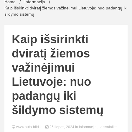
Home
Informacija
Kaip išsirinkti dviratį žiemos važinėjimui Lietuvoje: nuo padangų iki
šildymo sistemų
Kaip išsirinkti
dviratį žiemos
važinėjimui
Lietuvoje: nuo
padangų iki
šildymo sistemų
www.auto-bild.lt
25 liepos, 2024
in
Informacija
,
Laisvalaikis
-