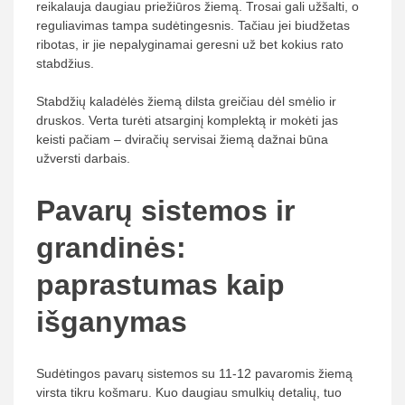
reikalauja daugiau priežiūros žiemą. Trosai gali užšalti, o
reguliavimas tampa sudėtingesnis. Tačiau jei biudžetas
ribotas, ir jie nepalyginamai geresni už bet kokius rato
stabdžius.
Stabdžių kaladėlės žiemą dilsta greičiau dėl smėlio ir
druskos. Verta turėti atsarginį komplektą ir mokėti jas
keisti pačiam – dviračių servisai žiemą dažnai būna
užversti darbais.
Pavarų sistemos ir
grandinės:
paprastumas kaip
išganymas
Sudėtingos pavarų sistemos su 11-12 pavaromis žiemą
virsta tikru košmaru. Kuo daugiau smulkių detalių, tuo