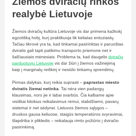
Žiemos dviračių rinkos
realybė Lietuvoje
Žiemos dviračių kultūra Lietuvoje vis dar primena kažkokį
egzotišką hobį, kurį praktikuoja tik keliatas entuziastų.
Tačiau tikrovė yra ta, kad tinkamai pasirinktas ir paruoštas
dviratis gali tapti patikimu transporto priemone net ir
šalčiausiais mėnesiais. Problema ta, kad daugelis
dviračių
parduotuvių Lietuvoje
vis dar žiūri į žiemos važinėjimą
kaip į marginalų reiškinį ir nesiūlo tinkamų sprendimų.
Pirmas dalykas, kurį reikia suprasti –
paprastas miesto
dviratis žiemai netinka
. Tai nėra vien padangų
klausimas, nors jie ir labai svarbūs. Čia kalbame apie
visiškai kitokius reikalavimus rėmui, stabdžiams, pavarų
sistemai ir net sėdynei. Lietuvos žiemos sąlygos –
druskos gausa keliuose, staigūs temperatūros svyravimai,
šlapdriba ir plikledis – reikalauja rimto požiūrio į dviračio
pasirinkimą.