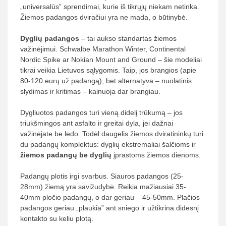
„universalūs” sprendimai, kurie iš tikrųjų niekam netinka.
Žiemos padangos dviračiui yra ne mada, o būtinybė.
Dyglių padangos
– tai aukso standartas žiemos
važinėjimui. Schwalbe Marathon Winter, Continental
Nordic Spike ar Nokian Mount and Ground – šie modeliai
tikrai veikia Lietuvos sąlygomis. Taip, jos brangios (apie
80-120 eurų už padangą), bet alternatyva – nuolatinis
slydimas ir kritimas – kainuoja dar brangiau.
Dygliuotos padangos turi vieną didelį trūkumą – jos
triukšmingos ant asfalto ir greitai dyla, jei dažnai
važinėjate be ledo. Todėl daugelis žiemos dviratininkų turi
du padangų komplektus: dyglių ekstremaliai šalčioms ir
žiemos padangų be dyglių
įprastoms žiemos dienoms.
Padangų plotis irgi svarbus. Siauros padangos (25-
28mm) žiemą yra savižudybė. Reikia mažiausiai 35-
40mm pločio padangų, o dar geriau – 45-50mm. Plačios
padangos geriau „plaukia” ant sniego ir užtikrina didesnį
kontakto su keliu plotą.