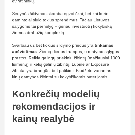
dviratininkų.
Sėdynės šildymas skamba egzotiškai, bet kai kurie
gamintojai siūlo tokius sprendimus. Tačiau Lietuvos
sąlygoms tai pernelyg – geriau investuoti į kokybišką
žiemos drabužių komplektą.
Svarbiau už bet kokius šildymo priedus yra
tinkamas
apšvietimas
. Žiemą dienos trumpos, o matymo sąlygos
prastos. Reikia galingų priekinių žibintų (mažiausiai 1000
liumenų) ir kelių galinių žibintų. Lupine ar Exposure
žibintai yra brangūs, bet patikimi. Biudžeto variantas –
kinų gamybos žibintai su kokybiškomis baterijomis.
Konkrečių modelių
rekomendacijos ir
kainų realybė