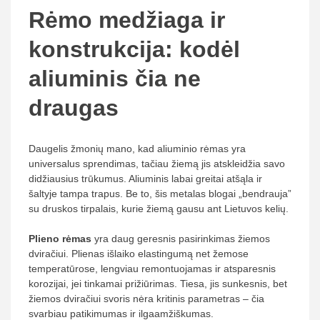
Rėmo medžiaga ir
konstrukcija: kodėl
aliuminis čia ne
draugas
Daugelis žmonių mano, kad aliuminio rėmas yra
universalus sprendimas, tačiau žiemą jis atskleidžia savo
didžiausius trūkumus. Aliuminis labai greitai atšąla ir
šaltyje tampa trapus. Be to, šis metalas blogai „bendrauja”
su druskos tirpalais, kurie žiemą gausu ant Lietuvos kelių.
Plieno rėmas
yra daug geresnis pasirinkimas žiemos
dviračiui. Plienas išlaiko elastingumą net žemose
temperatūrose, lengviau remontuojamas ir atsparesnis
korozijai, jei tinkamai prižiūrimas. Tiesa, jis sunkesnis, bet
žiemos dviračiui svoris nėra kritinis parametras – čia
svarbiau patikimumas ir ilgaamžiškumas.