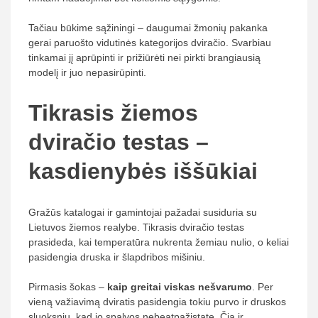
Tačiau būkime sąžiningi – daugumai žmonių pakanka
gerai paruošto vidutinės kategorijos dviračio. Svarbiau
tinkamai jį aprūpinti ir prižiūrėti nei pirkti brangiausią
modelį ir juo nepasirūpinti.
Tikrasis žiemos
dviračio testas –
kasdienybės iššūkiai
Gražūs katalogai ir gamintojai pažadai susiduria su
Lietuvos žiemos realybe. Tikrasis dviračio testas
prasideda, kai temperatūra nukrenta žemiau nulio, o keliai
pasidengia druska ir šlapdribos mišiniu.
Pirmasis šokas –
kaip greitai viskas nešvarumo
. Per
vieną važiavimą dviratis pasidengia tokiu purvo ir druskos
sluoksniu, kad jo spalvos nebeatpažįstate. Čia ir