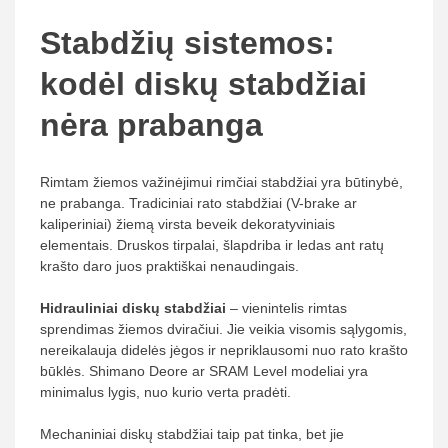
Stabdžių sistemos:
kodėl diskų stabdžiai
nėra prabanga
Rimtam žiemos važinėjimui rimčiai stabdžiai yra būtinybė,
ne prabanga. Tradiciniai rato stabdžiai (V-brake ar
kaliperiniai) žiemą virsta beveik dekoratyviniais
elementais. Druskos tirpalai, šlapdriba ir ledas ant ratų
krašto daro juos praktiškai nenaudingais.
Hidrauliniai diskų stabdžiai
– vienintelis rimtas
sprendimas žiemos dviračiui. Jie veikia visomis sąlygomis,
nereikalauja didelės jėgos ir nepriklausomi nuo rato krašto
būklės. Shimano Deore ar SRAM Level modeliai yra
minimalus lygis, nuo kurio verta pradėti.
Mechaniniai diskų stabdžiai taip pat tinka, bet jie