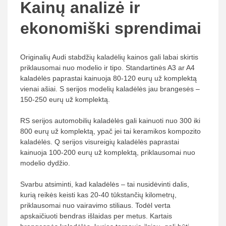
Kainų analizė ir
ekonomiški sprendimai
Originalių Audi stabdžių kaladėlių kainos gali labai skirtis
priklausomai nuo modelio ir tipo. Standartinės A3 ar A4
kaladėlės paprastai kainuoja 80-120 eurų už komplektą
vienai ašiai. S serijos modelių kaladėlės jau brangesės –
150-250 eurų už komplektą.
RS serijos automobilių kaladėlės gali kainuoti nuo 300 iki
800 eurų už komplektą, ypač jei tai keramikos kompozito
kaladėlės. Q serijos visureigių kaladėlės paprastai
kainuoja 100-200 eurų už komplektą, priklausomai nuo
modelio dydžio.
Svarbu atsiminti, kad kaladėlės – tai nusidėvinti dalis,
kurią reikės keisti kas 20-40 tūkstančių kilometrų,
priklausomai nuo vairavimo stiliaus. Todėl verta
apskaičiuoti bendras išlaidas per metus. Kartais