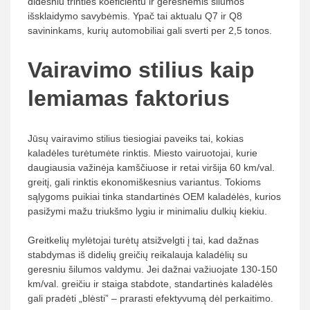
didesniu trinties koeficientu ir geresnėmis šilumos
išsklaidymo savybėmis. Ypač tai aktualu Q7 ir Q8
savininkams, kurių automobiliai gali sverti per 2,5 tonos.
Vairavimo stilius kaip
lemiamas faktorius
Jūsų vairavimo stilius tiesiogiai paveiks tai, kokias
kaladėles turėtumėte rinktis. Miesto vairuotojai, kurie
daugiausia važinėja kamščiuose ir retai viršija 60 km/val.
greitį, gali rinktis ekonomiškesnius variantus. Tokioms
sąlygoms puikiai tinka standartinės OEM kaladėlės, kurios
pasižymi mažu triukšmo lygiu ir minimaliu dulkių kiekiu.
Greitkelių mylėtojai turėtų atsižvelgti į tai, kad dažnas
stabdymas iš didelių greičių reikalauja kaladėlių su
geresniu šilumos valdymu. Jei dažnai važiuojate 130-150
km/val. greičiu ir staiga stabdote, standartinės kaladėlės
gali pradėti „blėsti” – prarasti efektyvumą dėl perkaitimo.