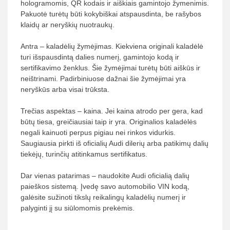
hologramomis, QR kodais ir aiškiais gamintojo žymenimis.
Pakuotė turėtų būti kokybiškai atspausdinta, be rašybos
klaidų ar neryškių nuotraukų.
Antra – kaladėlių žymėjimas. Kiekviena originali kaladėlė
turi išspausdintą dalies numerį, gamintojo kodą ir
sertifikavimo ženklus. Šie žymėjimai turėtų būti aiškūs ir
neištrinami. Padirbiniuose dažnai šie žymėjimai yra
neryškūs arba visai trūksta.
Trečias aspektas – kaina. Jei kaina atrodo per gera, kad
būtų tiesa, greičiausiai taip ir yra. Originalios kaladėlės
negali kainuoti perpus pigiau nei rinkos vidurkis.
Saugiausia pirkti iš oficialių Audi dilerių arba patikimų dalių
tiekėjų, turinčių atitinkamus sertifikatus.
Dar vienas patarimas – naudokite Audi oficialią dalių
paieškos sistemą. Įvedę savo automobilio VIN kodą,
galėsite sužinoti tikslų reikalingų kaladėlių numerį ir
palyginti jį su siūlomomis prekėmis.