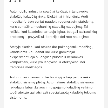
Automobilių industrija sparčiai keičiasi, ir tai paveiks
stabdžių kaladėlių rinką. Elektriniai ir hibridiniai Audi
modeliai (e-tron serija) naudoja regeneracinį stabdymą,
kuris sumažina mechaninių stabdžių naudojimą. Tai
reiškia, kad kaladėlės tarnauja ilgiau, bet gali atsirasti kitų
problemų – pavyzdžiui, korozijos dėl reto naudojimo.
Ateityje tikėtina, kad atsiras dar pažangesnių medžiagų
kaladėlėms. Jau dabar kai kurie gamintojai
eksperimentuoja su anglies pluošto ir keramikos
kompozitais, kurie yra lengvesni ir efektyvesni nei
tradicinės medžiagos.
Autonominio vairavimo technologijos taip pat paveiks
stabdžių sistemų plėtrą. Automatinės stabdžių sistemos
reikalauja labai tikslaus ir nuspėjamo kaladėlių veikimo,
todėl ateityje gali atsirasti specializuotų kaladėlių tokioms
sistemoms.