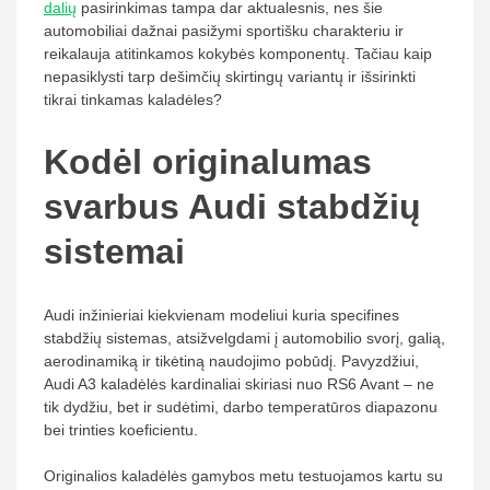
dalių
pasirinkimas tampa dar aktualesnis, nes šie
automobiliai dažnai pasižymi sportišku charakteriu ir
reikalauja atitinkamos kokybės komponentų. Tačiau kaip
nepasiklysti tarp dešimčių skirtingų variantų ir išsirinkti
tikrai tinkamas kaladėles?
Kodėl originalumas
svarbus Audi stabdžių
sistemai
Audi inžinieriai kiekvienam modeliui kuria specifines
stabdžių sistemas, atsižvelgdami į automobilio svorį, galią,
aerodinamiką ir tikėtiną naudojimo pobūdį. Pavyzdžiui,
Audi A3 kaladėlės kardinaliai skiriasi nuo RS6 Avant – ne
tik dydžiu, bet ir sudėtimi, darbo temperatūros diapazonu
bei trinties koeficientu.
Originalios kaladėlės gamybos metu testuojamos kartu su