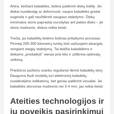
Antra, keičiant kaladėles, būtina patikrinti diskų būklę. Jei
diskai nusidėvėję ar deformuoti, naujos kaladėlės greitai
sugenda ir gali neužtikrinti saugaus stabdymo. Diskų
minimalus storis paprastai nurodytas ant paties disko – jei
storis mažesnis, diskus reikia keisti.
Trečia, po kaladėlių keitimo būtinas pritaikymo procesas.
Pirmieji 200-300 kilometrų turėtų būti važiuojami atsargiai,
vengiant staigių stabdymų. Tai leidžia kaladėlėms ir
diskams „prisitaikyti” vienas prie kito ir užtikrina optimalų
veikimą.
Priežiūros požiūriu svarbu reguliariai tikrinti kaladėlių storį.
Dauguma Audi modelių turi elektroninį kaladėlių
nusidėvėjimo indikatorių, bet geriau patikrinti vizualiai. Jei
kaladėlės storumas mažesnis nei 3-4 mm, jas reikia keisti.
Ateities technologijos ir
jų poveikis pasirinkimui