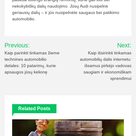
nekokybiškų dalių naudojimo. Jūsų Audi nusipelnė
geriausių dalių – ir jūs nusipelnėte saugaus bei patikimo
automobilio.
Navigacija
Previous:
Next:
tarp
Kaip parinkti tinkamas žieme
Kaip išsirinkti tinkamas
technines automobilio
automobilių dalis internetu:
įrašų
detales: 10 patarimų, kurie
išsamus pirkėjo vadovas
apsaugos jūsų kelionę
saugiam ir ekonomiškam
sprendimui
Related Posts