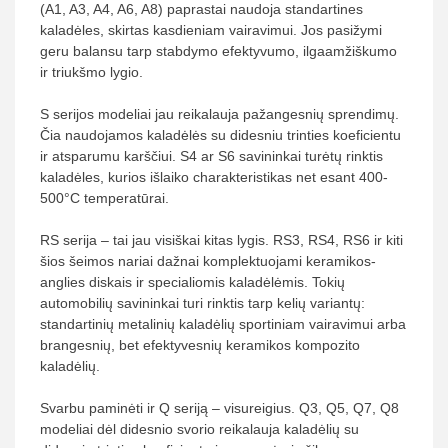
(A1, A3, A4, A6, A8) paprastai naudoja standartines
kaladėles, skirtas kasdieniam vairavimui. Jos pasižymi
geru balansu tarp stabdymo efektyvumo, ilgaamžiškumo
ir triukšmo lygio.
S serijos modeliai jau reikalauja pažangesnių sprendimų.
Čia naudojamos kaladėlės su didesniu trinties koeficientu
ir atsparumu karščiui. S4 ar S6 savininkai turėtų rinktis
kaladėles, kurios išlaiko charakteristikas net esant 400-
500°C temperatūrai.
RS serija – tai jau visiškai kitas lygis. RS3, RS4, RS6 ir kiti
šios šeimos nariai dažnai komplektuojami keramikos-
anglies diskais ir specialiomis kaladėlėmis. Tokių
automobilių savininkai turi rinktis tarp kelių variantų:
standartinių metalinių kaladėlių sportiniam vairavimui arba
brangesnių, bet efektyvesnių keramikos kompozito
kaladėlių.
Svarbu paminėti ir Q seriją – visureigius. Q3, Q5, Q7, Q8
modeliai dėl didesnio svorio reikalauja kaladėlių su