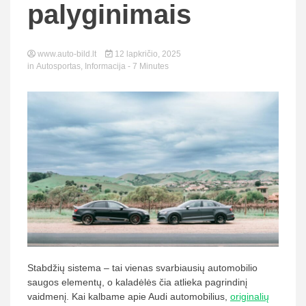
palyginimais
www.auto-bild.lt
12 lapkričio, 2025
in
Autosportas
,
Informacija
- 7 Minutes
Stabdžių sistema – tai vienas svarbiausių automobilio
saugos elementų, o kaladėlės čia atlieka pagrindinį
vaidmenį. Kai kalbame apie Audi automobilius,
originalių