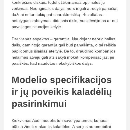
konkrečiais diskais, todėl užtikrinamas optimalus jų
veikimas. Neoriginalios dalys, nors ir gali atrodyti panašiai,
dažnai neturi tokių pat charakteristikų. Rezultatas –
netolygus stabdymas, didesnis diskų nusidėvėjimas ar net
pavojingos situacijos kelyje.
Dar vienas aspektas – garantija. Naudojant neoriginalias
dalis, gamintojo garantija gali būti panaikinta, o tai reiškia
papildomus išlaidas ateityje. Be to, draudimo kompanijos
nelaimės atveju gali atsisakyti mokėti kompensacijas, jei
paaiškės, kad naudotos nekokybiškos dalys.
Modelio specifikacijos
ir jų poveikis kaladėlių
pasirinkimui
Kiekvienas Audi modelis turi savo ypatumus, kuriuos
būtina žinoti renkantis kaladėles. A serijos automobiliai