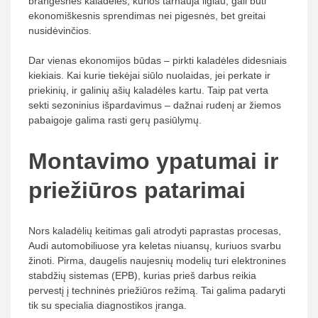
brangesnės kaladėlės, kurios tarnauja ilgiau, gali būti
ekonomiškesnis sprendimas nei pigesnės, bet greitai
nusidėvinčios.
Dar vienas ekonomijos būdas – pirkti kaladėles didesniais
kiekiais. Kai kurie tiekėjai siūlo nuolaidas, jei perkate ir
priekinių, ir galinių ašių kaladėles kartu. Taip pat verta
sekti sezoninius išpardavimus – dažnai rudenį ar žiemos
pabaigoje galima rasti gerų pasiūlymų.
Montavimo ypatumai ir
priežiūros patarimai
Nors kaladėlių keitimas gali atrodyti paprastas procesas,
Audi automobiliuose yra keletas niuansų, kuriuos svarbu
žinoti. Pirma, daugelis naujesnių modelių turi elektronines
stabdžių sistemas (EPB), kurias prieš darbus reikia
pervestį į techninės priežiūros režimą. Tai galima padaryti
tik su specialia diagnostikos įranga.