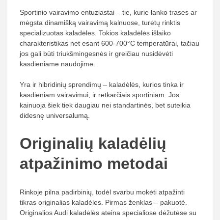
Sportinio vairavimo entuziastai – tie, kurie lanko trases ar
mėgsta dinamišką vairavimą kalnuose, turėtų rinktis
specializuotas kaladėles. Tokios kaladėlės išlaiko
charakteristikas net esant 600-700°C temperatūrai, tačiau
jos gali būti triukšmingesnės ir greičiau nusidėvėti
kasdieniame naudojime.
Yra ir hibridinių sprendimų – kaladėlės, kurios tinka ir
kasdieniam vairavimui, ir retkarčiais sportiniam. Jos
kainuoja šiek tiek daugiau nei standartinės, bet suteikia
didesnę universalumą.
Originalių kaladėlių
atpažinimo metodai
Rinkoje pilna padirbinių, todėl svarbu mokėti atpažinti
tikras originalias kaladėles. Pirmas ženklas – pakuotė.
Originalios Audi kaladėlės ateina specialiose dėžutėse su