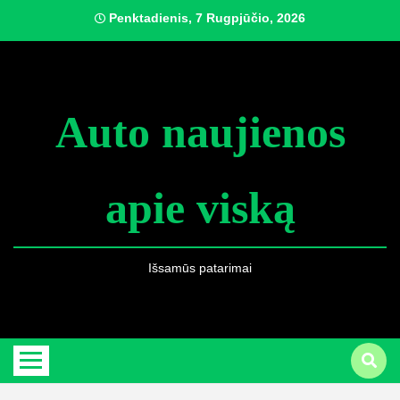
Skip
Penktadienis, 7 Rugpjūčio, 2026
to
content
Auto naujienos
apie viską
Išsamūs patarimai