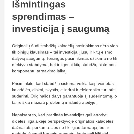
Išmintingas
sprendimas –
investicija į saugumą
Originalių Audi stabdžių kaladėlių pasirinkimas nėra vien
tik pinigų klausimas – tai investicija į jūsų ir kitų eismo
dalyvių saugumą. Teisingas pasirinkimas užtikrina ne tik
efektyvų stabdymą, bet ir ilgesnį kitų stabdžių sistemos
komponentų tarnavimo laiką.
Prisiminkite, kad stabdžių sistema veikia kaip vienetas –
kaladėlės, diskai, skystis, cilindrai ir elektronika turi būti
suderinti. Originalios dalys garantuoja šį suderintumą, o
tai reiškia mažiau problemų ir išlaidų ateityje.
Nepaisant to, kad pradinės investicijos gali atrodyti
didelės, ilgalaikėje perspektyvoje originalios kaladėlės
dažnai atsiperkama. Jos ne tik ilgiau tarnauja, bet ir
padeda išvengti brangių remontų, kurie gali kilti dėl