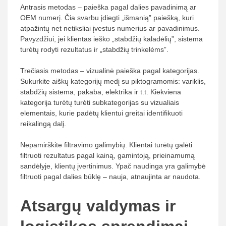
Antrasis metodas – paieška pagal dalies pavadinimą ar
OEM numerį. Čia svarbu įdiegti „išmanią” paiešką, kuri
atpažintų net netiksliai įvestus numerius ar pavadinimus.
Pavyzdžiui, jei klientas ieško „stabdžių kaladėlių”, sistema
turėtų rodyti rezultatus ir „stabdžių trinkelėms”.
Trečiasis metodas – vizualinė paieška pagal kategorijas.
Sukurkite aiškų kategorijų medį su piktogramomis: variklis,
stabdžių sistema, pakaba, elektrika ir t.t. Kiekviena
kategorija turėtų turėti subkategorijas su vizualiais
elementais, kurie padėtų klientui greitai identifikuoti
reikalingą dalį.
Nepamirškite filtravimo galimybių. Klientai turėtų galėti
filtruoti rezultatus pagal kainą, gamintoją, prieinamumą
sandėlyje, klientų įvertinimus. Ypač naudinga yra galimybė
filtruoti pagal dalies būklę – nauja, atnaujinta ar naudota.
Atsargų valdymas ir