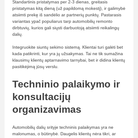
Standartinis pristatymas per 2-3 dienas, greitasis
pristatymas kitą dieną (už papildomą mokestį), ir galimybė
atsiimti prekę iš sandėlio ar partnerių punktų. Pastarasis
variantas ypač populiarus tarp automobilių remonto
dirbtuvių, kurios gali siųsti darbuotoją atsiimti reikalingų
dalių.
Integruokite siuntų sekimo sistemą. Klientai turi galėti bet
kada patikrinti, kur yra jų užsakymas. Tai ne tik sumažina
klausimų klientų aptarnavimo tarnybai, bet ir didina klientų
pasitikėjimą jūsų verslu.
Techninio palaikymo ir
konsultacijų
organizavimas
Automobilių dalių srityje techninis palaikymas yra ne
malonumas, o būtinybė. Daugelis klientų nėra tikri, ar