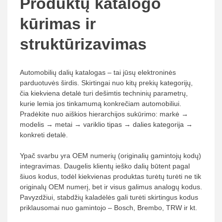
Produktų katalogo
kūrimas ir
struktūrizavimas
Automobilių dalių katalogas – tai jūsų elektroninės
parduotuvės širdis. Skirtingai nuo kitų prekių kategorijų,
čia kiekviena detalė turi dešimtis techninių parametrų,
kurie lemia jos tinkamumą konkrečiam automobiliui.
Pradėkite nuo aiškios hierarchijos sukūrimo: markė →
modelis → metai → variklio tipas → dalies kategorija →
konkreti detalė.
Ypač svarbu yra OEM numerių (originalių gamintojų kodų)
integravimas. Daugelis klientų ieško dalių būtent pagal
šiuos kodus, todėl kiekvienas produktas turėtų turėti ne tik
originalų OEM numerį, bet ir visus galimus analogų kodus.
Pavyzdžiui, stabdžių kaladėlės gali turėti skirtingus kodus
priklausomai nuo gamintojo – Bosch, Brembo, TRW ir kt.