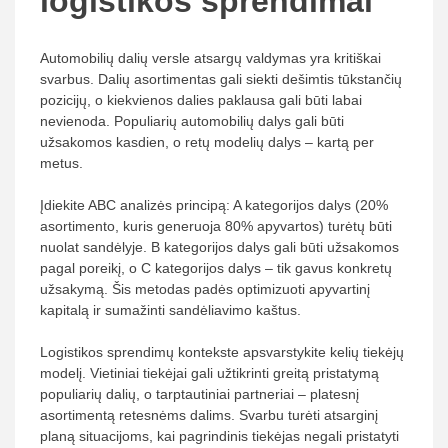
logistikos sprendimai
Automobilių dalių versle atsargų valdymas yra kritiškai
svarbus. Dalių asortimentas gali siekti dešimtis tūkstančių
pozicijų, o kiekvienos dalies paklausa gali būti labai
nevienoda. Populiarių automobilių dalys gali būti
užsakomos kasdien, o retų modelių dalys – kartą per
metus.
Įdiekite ABC analizės principą: A kategorijos dalys (20%
asortimento, kuris generuoja 80% apyvartos) turėtų būti
nuolat sandėlyje. B kategorijos dalys gali būti užsakomos
pagal poreikį, o C kategorijos dalys – tik gavus konkretų
užsakymą. Šis metodas padės optimizuoti apyvartinį
kapitalą ir sumažinti sandėliavimo kaštus.
Logistikos sprendimų kontekste apsvarstykite kelių tiekėjų
modelį. Vietiniai tiekėjai gali užtikrinti greitą pristatymą
populiarių dalių, o tarptautiniai partneriai – platesnį
asortimentą retesnėms dalims. Svarbu turėti atsarginį
planą situacijoms, kai pagrindinis tiekėjas negali pristatyti