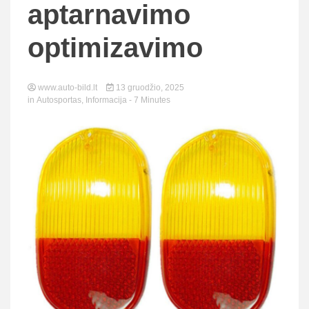
aptarnavimo
optimizavimo
www.auto-bild.lt
13 gruodžio, 2025
in
Autosportas
,
Informacija
- 7 Minutes