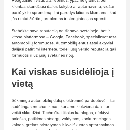
Reaguokite į visus atsiliepimus, ypač neigiamus. Jei
klientas skundžiasi dalies kokybe ar aptarnavimu, viešai
pasiūlykite sprendimą. Tai parodys kitiems klientams, kad
jūs rimtai žiūrite į problemas ir stengiates jas spręsti.
Stebėkite savo reputaciją ne tik savo svetainėje, bet ir
kitose platformose – Google, Facebook, specializuotuose
automobilių forumuose. Automobilių entuziastai aktyviai
dalijasi patirtimi internete, todėl jūsų verslo reputacija gali
formuotis ir už jūsų svetainės ribų.
Kai viskas susidėlioja į
vietą
Sėkminga automobilių dalių elektroninė parduotuvė – tai
sudėtingas mechanizmas, kuriame kiekviena dalis turi
veikti sklandžiai. Techniškai tikslus katalogas, efektyvi
paieška, patikimas atsargų valdymas, konkurencingos
kainos, greitas pristatymas ir kvalifikuotas aptarnavimas –