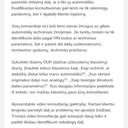
pasirinko tinkamą dalį, ar ji tiks jų automobiliui.
Kvalifikuotas konsultavimas gali lemti ne tik sėkmingą
pardavimą, bet ir ilgalaikį kliento lojalumą.
Jūsų komandoje turi būti bent vienas žmogus su giliais
automobilių techniniais žinojimais. Jis turėtų mokėti ne tik
identifikuoti dalis pagal VIN kodus ar techninius
parametrus, bet ir patarti dėl dalių suderinamumo,
montavimo ypatumų, techninės priežiūros.
Sukurkite išsamų DUK (dažnai užduodamų klausimų)
skyrių. Įtraukite tokius klausimus kaip „Kaip sužinoti, ar
stabdžių diskai tinka mano automobiliui?”, „Kuo skiriasi
originalios dalys nuo analogų?”, „Kaip teisingai išmatuoti
dalies parametrus?”. Kuo daugiau informacijos pateiksite
iš anksto, tuo mažiau klausimų gaus jūsų konsultantai.
Apsvarstykite video konsultacijų galimybę. Kartais klientui
lengviau parodyti dalį ar problemą nei aprašyti žodžiais.
Trumpa video konsultacija gali sutaupyti daug laiko ir
padėti tiksliau identifikuoti reikalingą dalį.