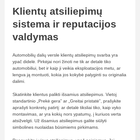
Klientų atsiliepimų
sistema ir reputacijos
valdymas
Automobilių dalių versle klientų atsiliepimų svarba yra
ypač didelė. Pirkėjai nori žinoti ne tik ar detalė tiko
automobiliui, bet ir kaip ji veikia eksploatacijos metu, ar
lengva ją montuoti, kokia jos kokybė palyginti su originalia
dalimi.
Skatinkite klientus palikti išsamius atsiliepimus. Vietoj
standartinio „Prekė gera” ar „Greitai pristatė”, prašykite
aprašyti konkretų patirtį: ar detalė tiksliai tiko, kaip vyko
montavimas, ar yra kokių nors ypatumų, į kuriuos verta
atsižvelgti. Už išsamius atsiliepimus galite siūlyti
simbolines nuolaidas būsimiems pirkimams.