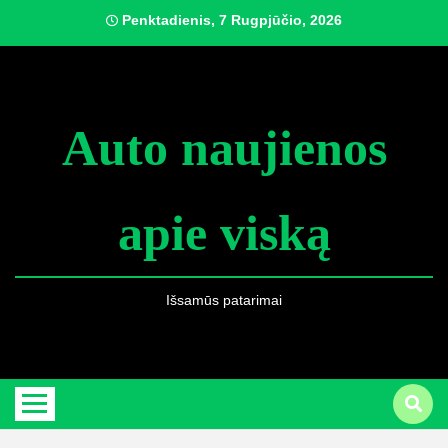
Skip
Penktadienis, 7 Rugpjūčio, 2026
to
content
Auto naujienos
apie viską
Išsamūs patarimai