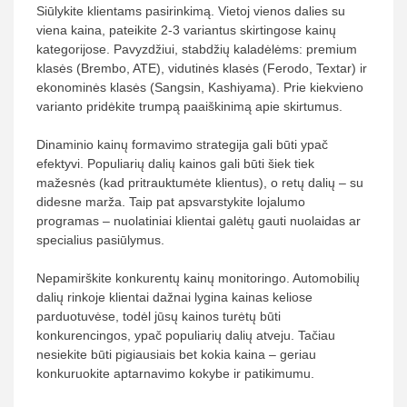
Siūlykite klientams pasirinkimą. Vietoj vienos dalies su
viena kaina, pateikite 2-3 variantus skirtingose kainų
kategorijose. Pavyzdžiui, stabdžių kaladėlėms: premium
klasės (Brembo, ATE), vidutinės klasės (Ferodo, Textar) ir
ekonominės klasės (Sangsin, Kashiyama). Prie kiekvieno
varianto pridėkite trumpą paaiškinimą apie skirtumus.
Dinaminio kainų formavimo strategija gali būti ypač
efektyvi. Populiarių dalių kainos gali būti šiek tiek
mažesnės (kad pritrauktumėte klientus), o retų dalių – su
didesne marža. Taip pat apsvarstykite lojalumo
programas – nuolatiniai klientai galėtų gauti nuolaidas ar
specialius pasiūlymus.
Nepamirškite konkurentų kainų monitoringo. Automobilių
dalių rinkoje klientai dažnai lygina kainas keliose
parduotuvėse, todėl jūsų kainos turėtų būti
konkurencingos, ypač populiarių dalių atveju. Tačiau
nesiekite būti pigiausiais bet kokia kaina – geriau
konkuruokite aptarnavimo kokybe ir patikimumu.