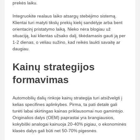
prekės laiku.
Integruokite realaus laiko atsargų stebėjimo sistemą.
Klientai turi matyti tikslų prekių kiekį sandėlyje arba bent
orientacinį pristatymo laiką. Nieko nėra blogiau už
situaciją, kai klientas užsako dalį, tikėdamasis gauti ją per
1-2 dienas, o vėliau sužino, kad reikės laukti savaitę ar
daugiau.
Kainų strategijos
formavimas
Automobilių dalių rinkoje kainų strategija turi atsižvelgti į
kelias specifines aplinkybes. Pirma, ta pati detalė gali
turėti labai skirtingas kainas priklausomai nuo gamintojo.
Originalios dalys (OEM) paprastai yra brangiausios,
kokybiški analogai kainuoja 20-40% pigiau, o ekonominės
klasės dalys gali būti net 50-70% pigesnės.