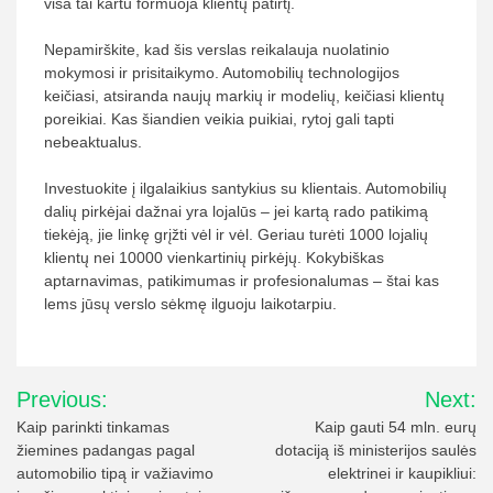
visa tai kartu formuoja klientų patirtį.
Nepamirškite, kad šis verslas reikalauja nuolatinio
mokymosi ir prisitaikymo. Automobilių technologijos
keičiasi, atsiranda naujų markių ir modelių, keičiasi klientų
poreikiai. Kas šiandien veikia puikiai, rytoj gali tapti
nebeaktualus.
Investuokite į ilgalaikius santykius su klientais. Automobilių
dalių pirkėjai dažnai yra lojalūs – jei kartą rado patikimą
tiekėją, jie linkę grįžti vėl ir vėl. Geriau turėti 1000 lojalių
klientų nei 10000 vienkartinių pirkėjų. Kokybiškas
aptarnavimas, patikimumas ir profesionalumas – štai kas
lems jūsų verslo sėkmę ilguoju laikotarpiu.
Navigacija
Previous:
Next:
tarp
Kaip parinkti tinkamas
Kaip gauti 54 mln. eurų
žiemines padangas pagal
dotaciją iš ministerijos saulės
įrašų
automobilio tipą ir važiavimo
elektrinei ir kaupikliui: