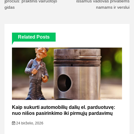
įpročius: praktinis vairuotojo
išsamus vadovas privatiems
gidas
namams ir verslui
Related Posts
Kaip sukurti automobilių dalių el. parduotuvę:
nuo nišos pasirinkimo iki pirmųjų pardavimų
24 birželio, 2026