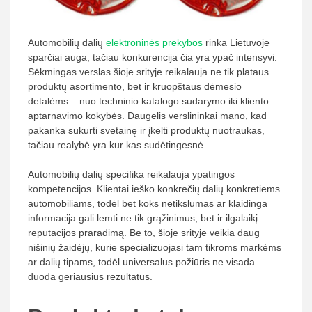
Automobilių dalių
elektroninės prekybos
rinka Lietuvoje
sparčiai auga, tačiau konkurencija čia yra ypač intensyvi.
Sėkmingas verslas šioje srityje reikalauja ne tik plataus
produktų asortimento, bet ir kruopštaus dėmesio
detalėms – nuo techninio katalogo sudarymo iki kliento
aptarnavimo kokybės. Daugelis verslininkai mano, kad
pakanka sukurti svetainę ir įkelti produktų nuotraukas,
tačiau realybė yra kur kas sudėtingesnė.
Automobilių dalių specifika reikalauja ypatingos
kompetencijos. Klientai ieško konkrečių dalių konkretiems
automobiliams, todėl bet koks netikslumas ar klaidinga
informacija gali lemti ne tik grąžinimus, bet ir ilgalaikį
reputacijos praradimą. Be to, šioje srityje veikia daug
nišinių žaidėjų, kurie specializuojasi tam tikroms markėms
ar dalių tipams, todėl universalus požiūris ne visada
duoda geriausius rezultatus.