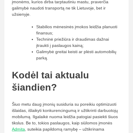
įmonėms, kurios dirba tarptautiniu mastu, praverčia
galimybė naudoti transportą ne tik Lietuvoje, bet ir
užsienyje.
Stabilios mėnesinės įmokos leidžia planuoti
finansus;
Techninė priežiūra ir draudimas dažnai
įtraukti į paslaugos kainą;
Galimybė greitai keisti ar plėsti automobilių
parką.
Kodėl tai aktualu
šiandien?
Šiuo metu daug įmonių susiduria su poreikiu optimizuoti
išlaidas, išlaikyti konkurencingumą ir užtikrinti darbuotojų
mobilumą. Ilgalaikė nuoma leidžia patogiai pasiekti šiuos
tikslus. Be to, tokios paslaugos, kaip siūlomos įmonės
Admita
, suteikia papildomą ramybę – užtikrinama