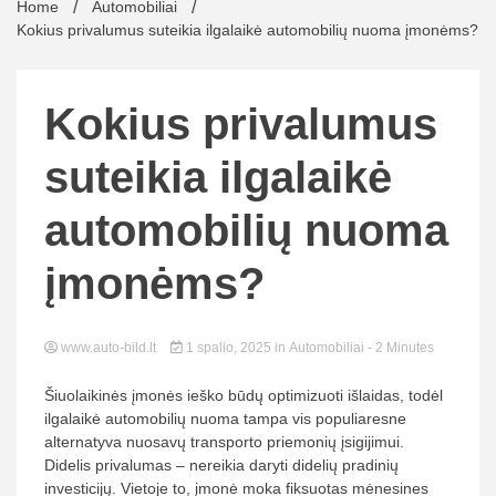
Home
Automobiliai
Kokius privalumus suteikia ilgalaikė automobilių nuoma įmonėms?
Kokius privalumus
suteikia ilgalaikė
automobilių nuoma
įmonėms?
www.auto-bild.lt
1 spalio, 2025
in
Automobiliai
- 2 Minutes
Šiuolaikinės įmonės ieško būdų optimizuoti išlaidas, todėl
ilgalaikė automobilių nuoma tampa vis populiaresne
alternatyva nuosavų transporto priemonių įsigijimui.
Didelis privalumas – nereikia daryti didelių pradinių
investicijų. Vietoje to, įmonė moka fiksuotas mėnesines