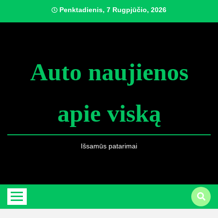
Skip
Penktadienis, 7 Rugpjūčio, 2026
to
content
Auto naujienos
apie viską
Išsamūs patarimai