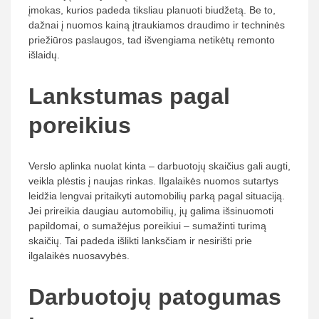
įmokas, kurios padeda tiksliau planuoti biudžetą. Be to,
dažnai į nuomos kainą įtraukiamos draudimo ir techninės
priežiūros paslaugos, tad išvengiama netikėtų remonto
išlaidų.
Lankstumas pagal
poreikius
Verslo aplinka nuolat kinta – darbuotojų skaičius gali augti,
veikla plėstis į naujas rinkas. Ilgalaikės nuomos sutartys
leidžia lengvai pritaikyti automobilių parką pagal situaciją.
Jei prireikia daugiau automobilių, jų galima išsinuomoti
papildomai, o sumažėjus poreikiui – sumažinti turimą
skaičių. Tai padeda išlikti lanksčiam ir nesirišti prie
ilgalaikės nuosavybės.
Darbuotojų patogumas