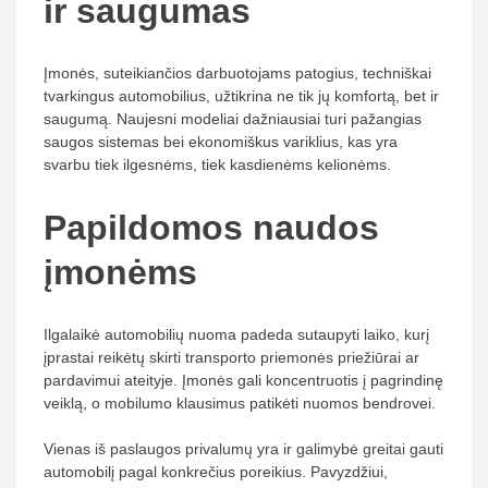
ir saugumas
Įmonės, suteikiančios darbuotojams patogius, techniškai
tvarkingus automobilius, užtikrina ne tik jų komfortą, bet ir
saugumą. Naujesni modeliai dažniausiai turi pažangias
saugos sistemas bei ekonomiškus variklius, kas yra
svarbu tiek ilgesnėms, tiek kasdienėms kelionėms.
Papildomos naudos
įmonėms
Ilgalaikė automobilių nuoma padeda sutaupyti laiko, kurį
įprastai reikėtų skirti transporto priemonės priežiūrai ar
pardavimui ateityje. Įmonės gali koncentruotis į pagrindinę
veiklą, o mobilumo klausimus patikėti nuomos bendrovei.
Vienas iš paslaugos privalumų yra ir galimybė greitai gauti
automobilį pagal konkrečius poreikius. Pavyzdžiui,