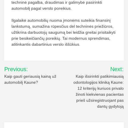
techninė pagalba, draudimas ir galimybė pasirinkti
automobilį pagal verslo poreikius.
Ilgalaikė automobilių nuoma įmonėms suteikia finansinį
lankstumą, sumažina rūpesčius dėl techninės priežiūros,
užtikrina darbuotojų saugumą bei leidžia greitai prisitaikyti
prie besikeičiančių poreikių. Tai modernus sprendimas,
atitinkantis dabartinius verslo iššūkius.
Navigacija
Previous:
Next:
tarp
Kaip gauti geriausią kainą už
Kaip išsirinkti patikimiausią
automobilį Kaune?
odontologijos kliniką Kaune:
įrašų
12 kriterijų kuriuos privalo
žinoti kiekvienas pacientas
prieš užsiregistruojant pas
dantų gydytoją