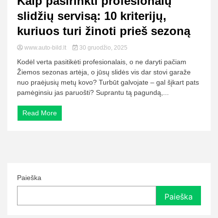
Kaip pasirinkti profesionalų
slidžių servisą: 10 kriterijų,
kuriuos turi žinoti prieš sezoną
www.auto-bild.lt
30 gruodžio, 2025
Kodėl verta pasitikėti profesionalais, o ne daryti pačiam
Žiemos sezonas artėja, o jūsų slidės vis dar stovi garaže
nuo praėjusių metų kovo? Turbūt galvojate – gal šįkart pats
pamėginsiu jas paruošti? Suprantu tą pagundą,...
Read More
Paieška
Paieška