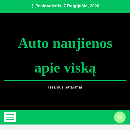
Skip
Penktadienis, 7 Rugpjūčio, 2026
to
content
Auto naujienos
apie viską
Išsamūs patarimai