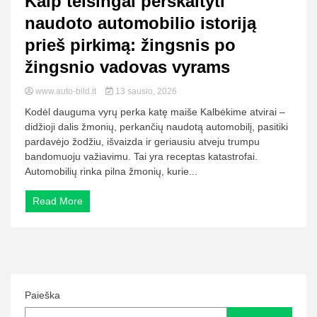
Kaip teisingai perskaityti
naudoto automobilio istoriją
prieš pirkimą: žingsnis po
žingsnio vadovas vyrams
www.auto-bild.lt
13 sausio, 2026
Kodėl dauguma vyrų perka katę maiše Kalbėkime atvirai –
didžioji dalis žmonių, perkančių naudotą automobilį, pasitiki
pardavėjo žodžiu, išvaizda ir geriausiu atveju trumpu
bandomuoju važiavimu. Tai yra receptas katastrofai.
Automobilių rinka pilna žmonių, kurie...
Read More
Paieška