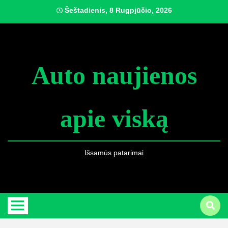
Skip
Šeštadienis, 8 Rugpjūčio, 2026
to
content
Auto naujienos
apie viską
Išsamūs patarimai