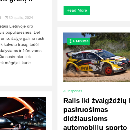
Read More
lt
30 spalio, 2024
etais Lietuvoje oro
vis populiaresnės. Dėl
rumo, šalyje galima rasti
6 Minutes
iek kalvotų trasų, todėl
 dalyviams ir žiūrovams
 Čia susirenka tiek
iek mėgėjai, kurie...
Autosportas
Ralis iki žvaigždžių 
pasiruošimas
didžiausioms
automobilių sporto