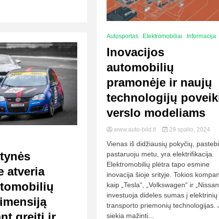
Autosportas
Elektromobiliai
Informacija
Inovacijos
automobilių
pramonėje ir naujų
technologijų poveik
verslo modeliams
www.auto-bild.lt
29 spalio, 2024
Vienas iš didžiausių pokyčių, paste
ktynės
pastaruoju metu, yra elektrifikacija.
Elektromobilių plėtra tapo esmine
e atveria
inovacija šioje srityje. Tokios kompan
utomobilių
kaip „Tesla“, „Volkswagen“ ir „Nissan
investuoja dideles sumas į elektrinių
imensiją
transporto priemonių technologijas. 
t greitį ir
siekia mažinti...