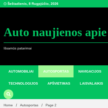
Skip
Šeštadienis, 8 Rugpjūčio, 2026
to
content
Auto naujienos apie
Išsamūs patarimai
AUTOMOBILIAI
AUTOSPORTAS
NAVIGACIJOS
TECHNOLOGIJOS
APŠVIETIMAS
LAISVALAIKIS
Home
Autosportas
Page 2