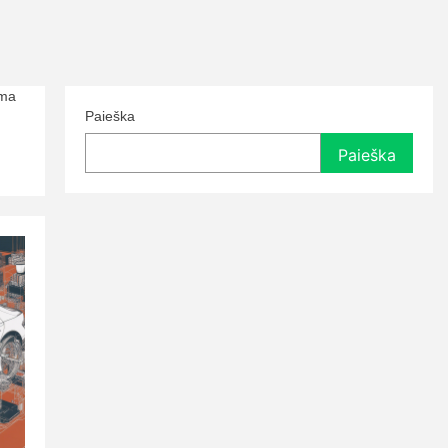
ama
Paieška
Paieška