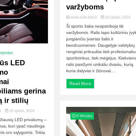
varžyboms
www.auto-bild.lt
29 spalio, 2024
Ši sporto šaka neapsiriboja tik
varžybomis. Ralis tapo kultūriniu įvyk
jungiančiu įvairias šalis ir
bendruomenes. Daugelyje valstybių
renginiai pritraukia tiek profesionaliu
osportas
sportininkus, tiek mėgėjus. Kiekvien
vūs LED
ralis pasižymi unikaliu dvasiu, kurią
imo
kuria dalyviai ir žiūrovai....
mai
Read More
iliams gerina
ir stilių
lt
29 spalio, 2024
6 Minutes
džiausių LED privalumų –
viesa, kuri ypač naudinga
mis oro sąlygomis. Tokia