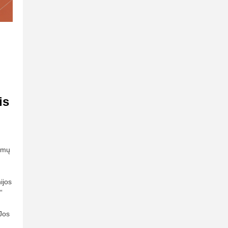
is
bimų
ijos
“
Jos