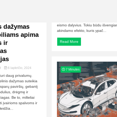
is dažymas
eismo dalyvius. Tokiu būdu išvengi
akindamo efekto, kuris ypač...
iliams apima
 ir
Read More
ias
jas
lt
6 lapkričio, 2024
7 Minutes
 turi daug privalumų.
telinis dažymas suteikia
atsparų paviršių, gebantį
ndulius, drėgmę ir
gas. Be to, milteliai
yti įvairioms spalvoms ir
eidžia...