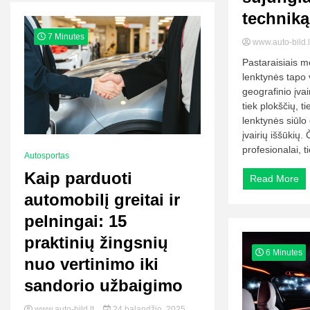
techniką
7 Minutes
www.auto-bild.
Pastaraisiais m
lenktynės tapo 
geografinio įvai
tiek plokščių, t
lenktynės siūlo
įvairių iššūkių.
profesionalai, t
Autosportas
Kaip parduoti
Read More
automobilį greitai ir
pelningai: 15
praktinių žingsnių
6 Minutes
nuo vertinimo iki
sandorio užbaigimo
www.auto-bild.lt
24 balandžio, 2025