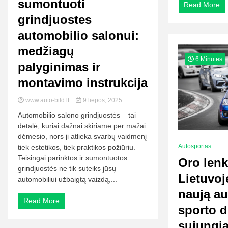
sumontuoti
Read More
grindjuostes
automobilio salonui:
medžiagų
6 Minutes
palyginimas ir
montavimo instrukcija
www.auto-bild.lt
9 liepos, 2025
Automobilio salono grindjuostės – tai
detalė, kuriai dažnai skiriame per mažai
dėmesio, nors ji atlieka svarbų vaidmenį
Autosportas
tiek estetikos, tiek praktikos požiūriu.
Teisingai parinktos ir sumontuotos
Oro len
grindjuostės ne tik suteiks jūsų
Lietuvoj
automobiliui užbaigtą vaizdą,...
naują a
Read More
sporto d
sujungian