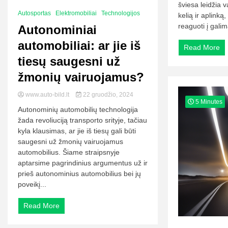
šviesa leidžia 
Autosportas
Elektromobiliai
Technologijos
kelią ir aplinką,
reaguoti į galima
Autonominiai
automobiliai: ar jie iš
Read More
tiesų saugesni už
žmonių vairuojamus?
www.auto-bild.lt
22 gruodžio, 2024
5 Minutes
Autonominių automobilių technologija
žada revoliuciją transporto srityje, tačiau
kyla klausimas, ar jie iš tiesų gali būti
saugesni už žmonių vairuojamus
automobilius. Šiame straipsnyje
aptarsime pagrindinius argumentus už ir
prieš autonominius automobilius bei jų
poveikį...
Read More