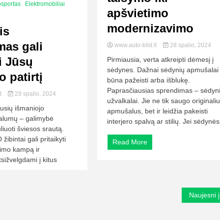
osportas
Elektromobiliai
apšvietimo
modernizavimo
is
mas gali
www.auto-bild.lt
28 spalio, 2024
i Jūsų
Pirmiausia, verta atkreipti dėmesį į
sėdynes. Dažnai sėdynių apmušalai
o patirtį
būna pažeisti arba išblukę.
Paprasčiausias sprendimas – sėdyn
lt
29 spalio, 2024
užvalkalai. Jie ne tik saugo originali
ausių išmaniojo
apmušalus, bet ir leidžia pakeisti
valumų – galimybė
interjero spalvą ar stilių. Jei sėdynės.
liuoti šviesos srautą.
žibintai gali pritaikyti
Read More
vimo kampą ir
sižvelgdami į kitus
Naujesni į