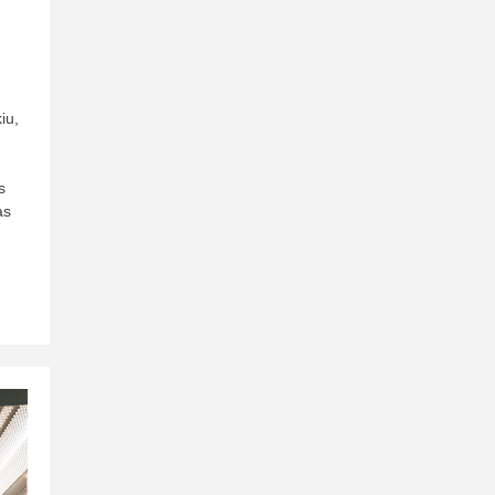
iu,
s
as