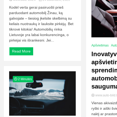
Kodėl verta gerai pasiruošti prieš
parduodant automobilį Žinau, ką
galvojate – tiesiog įkelsite skelbimą su
keliais nuotraukų ir lauksite pirkėjų. Bet
tikrovė kitokia! Automobilių rinka
Lietuvoje yra labai konkurencinga, o
pirkėjai vis išrankesni. Jei...
Apšvietimas
Aut
Read More
Inovaty
apšviet
sprendi
automob
2 Minutes
saugumą 
www.auto-bild.
Vienas akivaiz
ryški ir aiški š
naktį ar prasto