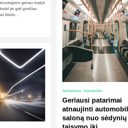
vairuotojams geriau matyti
 todėl jie gali greičiau
s kliūtis....
Apšvietimas
Autosportas
Geriausi patarimai
atnaujinti automobil
saloną nuo sėdynių
taisymo iki