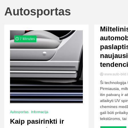
Autosportas
Miltelin
automob
7 Minutes
paslaptis
naujaus
tendenci
www.auto-bild.
Ši technologija
Pirmiausia, mil
itin patvarų ir 
atlaikyti UV spi
chemines medžia
Autosportas
Informacija
gali būti pritaik
tekstūroms, tai l
Kaip pasirinkti ir