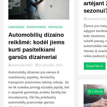
artėjant
sezonui
www.auto-bild.
Žiema yra metų 
Automobiliai
Elektromobiliai
Informacija
sąlygos kardina
Automobilių dizaino
ledo sluoksnis,
reikšmė: kodėl jiems
sukelti pavojų v
automobiliai nė
kurti pasitelkiami
Vienas iš svarb
garsūs dizaineriai
reikia padaryti 
www.auto-bild.lt
21 gruodžio, 2023
Read More
Automobilių dizainas yra vienas iš
svarbiausių aspektų, lemiančių
transporto priemonės sėkmę rinkoje. Jis
ne tik suteikia pirmąjį vizualinį įspūdį, bet
1 Minute
ir atspindi gamintojo prekės ženklą bei
inovatyvumą. Dėl šių priežasčių
automobilių pramonėje garsūs