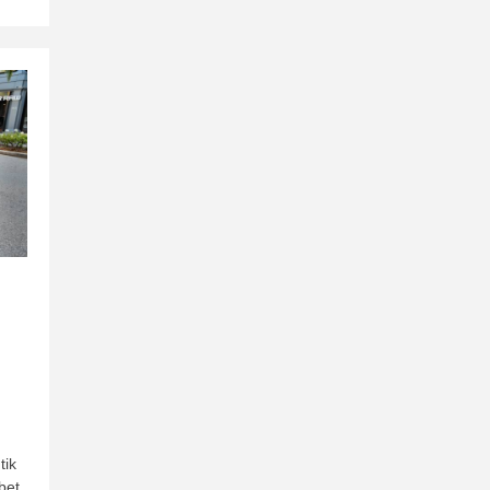
tik
bet