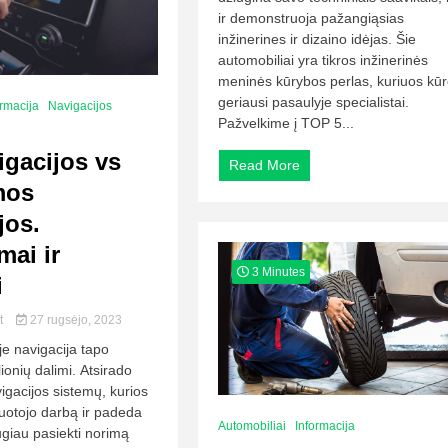
ir demonstruoja pažangiąsias
inžinerines ir dizaino idėjas. Šie
automobiliai yra tikros inžinerinės
meninės kūrybos perlas, kuriuos kū
geriausi pasaulyje specialistai.
ormacija
Navigacijos
Pažvelkime į TOP 5...
gacijos vs
Read More
mos
jos.
ai ir
3 Minutes
i
lt
27 rugsėjo, 2023
e navigacija tapo
ionių dalimi. Atsirado
vigacijos sistemų, kurios
uotojo darbą ir padeda
Automobiliai
Informacija
ugiau pasiekti norimą