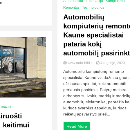
Automobiliai
Informacija
Kompiuteriai
o...
Remontas
Technologijos
Automobilių
kompiuterių remont
Kaune specialistai
pataria kokį
automobilį pasirinkt
www.auto-bild.lt
4 rugsėjo, 2023
Automobilių kompiuterių remonto
specialistai Kaune vis dažniau gaun
užklausas apie tai, kokį automobilį
geriausia pasirinkti. Patyrę meistrai,
dirbantys su įvairių markių ir modeli
automobilių elektronika, pabrėžia ka
ormacija
kuriuos svarbius aspektus, kuriuos
reikėtų apsvarstyti prieš...
iruošti
 keitimui
Read More