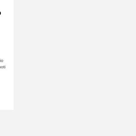
o
io
oti