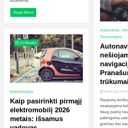
dizaineriai...
Read More
Automobiliai
Inf
Technologijos
10 Minutes
Autonavi
nešioja
navigaci
Pranašum
trūkuma
www.auto-bild.
Elektromobiliai
Kaip pasirinkti pirmąjį
Naujovių amžiuj
neatsiejama kel
elektromobilį 2026
daug įvairių na
metais: išsamus
palengvina vair
greičiau bei sa
vadovas