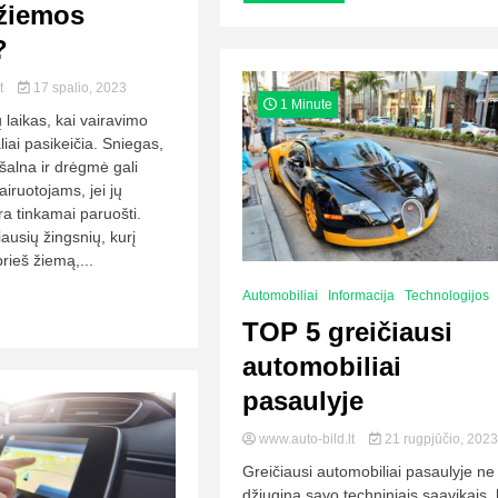
 žiemos
?
lt
17 spalio, 2023
1 Minute
laikas, kai vairavimo
liai pasikeičia. Sniegas,
 šalna ir drėgmė gali
airuotojams, jei jų
ra tinkamai paruošti.
iausių žingsnių, kurį
prieš žiemą,...
Automobiliai
Informacija
Technologijos
TOP 5 greičiausi
automobiliai
pasaulyje
www.auto-bild.lt
21 rugpjūčio, 2023
Greičiausi automobiliai pasaulyje ne 
džiugina savo techniniais saavikais, 