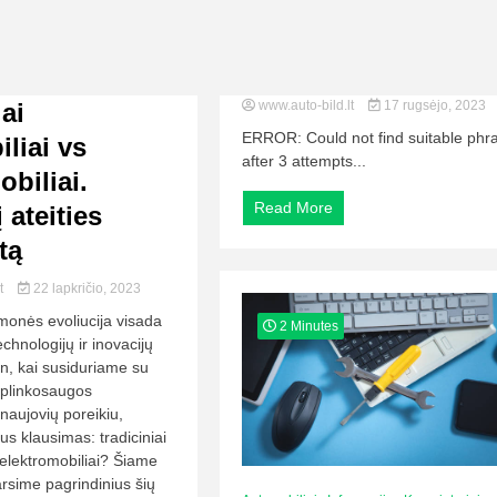
iai
www.auto-bild.lt
17 rugsėjo, 2023
ERROR: Could not find suitable phr
liai vs
after 3 attempts...
obiliai.
Read More
 ateities
tą
lt
22 lapkričio, 2023
monės evoliucija visada
2 Minutes
chnologijų ir inovacijų
ien, kai susiduriame su
aplinkosaugos
naujovių poreikiu,
us klausimas: tradiciniai
 elektromobiliai? Šiame
arsime pagrindinius šių