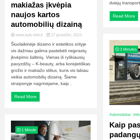
dviejų transport
makiažas įkvėpia
naujos kartos
Read More
automobilių dizainą
www.auto-bild.lt
27 gruodžio, 2023
Šiuolaikinėje dizaino ir estetikos srityje
3 Minutes
vis dažniau galima pastebėti neįprastų
įkvėpimo šaltinių. Vienas iš ryškiausių
pavyzdžių – K-beauty, arba korejietiškas
grožio ir makiažo stilius, kuris vis labiau
veikia automobilių dizainą. Šiame
straipsnyje nagrinėjame, kaip...
Read More
Automobiliai
Inf
Kaip pas
1 Minute
padangų