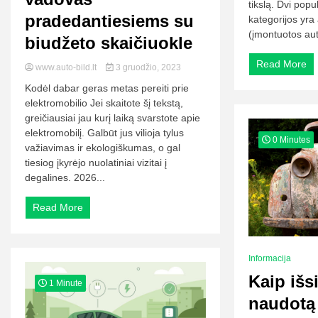
tikslą. Dvi popu
pradedantiesiems su
kategorijos yra
(įmontuotos aut
biudžeto skaičiuokle
Read More
www.auto-bild.lt
3 gruodžio, 2023
Kodėl dabar geras metas pereiti prie
elektromobilio Jei skaitote šį tekstą,
greičiausiai jau kurį laiką svarstote apie
elektromobilį. Galbūt jus vilioja tylus
0 Minutes
važiavimas ir ekologiškumas, o gal
tiesiog įkyrėjo nuolatiniai vizitai į
degalines. 2026...
Read More
Informacija
Kaip išsi
1 Minute
naudotą 