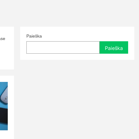
Paieška
ase
Paieška