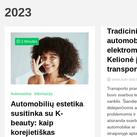
2023
Tradicin
automobi
3 Minutes
elektrom
Kelionė į
transpor
www.auto-bild.
Transporto pra
Automobiliai
Informacija
buvo svarbus te
variklis. Šiand
Automobilių estetika
didėjančiomis 
susitinka su K-
problemomis ir 
atsiranda svarb
beauty: kaip
automobiliai ar
korejietiškas
straipsnyje apt