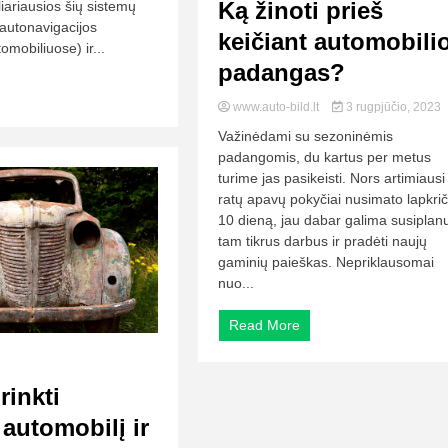
Ką žinoti prieš
liariausios šių sistemų
 autonavigacijos
keičiant automobili
omobiliuose) ir...
padangas?
www.auto-bild.lt
3 rugpjūčio, 2023
Važinėdami su sezoninėmis
padangomis, du kartus per metus
turime jas pasikeisti. Nors artimiausi
ratų apavų pokyčiai nusimato lapkrič
10 dieną, jau dabar galima susiplanu
tam tikrus darbus ir pradėti naujų
gaminių paieškas. Nepriklausomai
nuo...
Read More
rinkti
automobilį ir