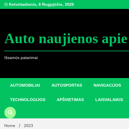
Skip
Ketvirtadienis, 6 Rugpjūčio, 2026
to
content
Auto naujienos apie
Išsamūs patarimai
AUTOMOBILIAI
AUTOSPORTAS
NAVIGACIJOS
TECHNOLOGIJOS
APŠVIETIMAS
LAISVALAIKIS
Home
2023