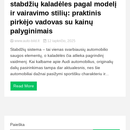
stabdžių kaladėles pagal modelį
ir vairavimo stilių: praktinis
pirkėjo vadovas su kainų
palyginimais
www.auto-bild.lt
12 lapkričio, 2025
Stabdžių sistema – tai vienas svarbiausių automobilio
saugos elementų, o kaladėlės čia atlieka pagrindinį
vaidmenį. Kai kalbame apie Audi automobilius, originalių
dalių pasirinkimas tampa dar aktualesnis, nes šie
automobiliai dažnai pasižymi sportišku charakteriu ir...
Read More
Paieška