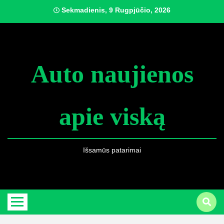
Skip
Sekmadienis, 9 Rugpjūčio, 2026
to
content
Auto naujienos
apie viską
Išsamūs patarimai